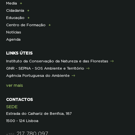
Media
Parcerias Exclusivas aos Associados
Membros da Direção Nacional
Programa Castro Verde Sustentável
E-News
Cidadania
Parcerias de Apoio à LPN
Corpo Técnico
Programa Florestas
Centro de Documentação
Comunicado de imprensa
Educação
Infraestruturas
Projetos cofinanciados pela UE
Clipping
Campanhas
Centro de Formação
Contactos e Localização
Outros Projetos
Press Kit
ECOs-Locais
Área dos Professores
Notícias
Representações
Histórico de Projetos
Dicas úteis
Recursos Pedagógicos
Formação Certificada
Agenda
Iniciativas
Literacia para a Floresta
Formação Contínua para Professores
Mares Circulares
Turma do Libérico
Ação Formativa
LINKS ÚTEIS
Pareceres
Projetos
Outras Formações
Instituto da Conservação da Natureza e das Florestas
Parcerias
GNR - SEPNA - SOS Ambiente e Território
Projetos
Agência Portuguesa do Ambiente
Semana do Jornalismo de Ambiente 2023
ver mais
CONTACTOS
SEDE
Estrada do Calhariz de Benfica, 187
1500 - 124 Lisboa
217 780 097
+351