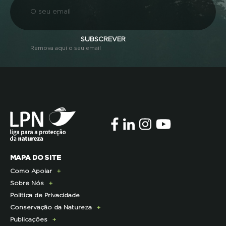
SUBSCREVER
Remova aqui o seu email
MAPA DO SITE
Como Apoiar
Sobre Nós
Doe Hoje
Política de Privacidade
Consignação do IRS
Apresentação
Conservação da Natureza
Torne-se Associado
História
Publicações
Pagamento Quotas
Institucional
Programa Lince