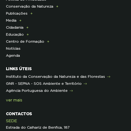
Conservação da Natureza
Torne-se Associado
História
Publicações
Pagamento Quotas
Institucional
Programa Lince
Media
Parcerias Exclusivas aos Associados
Membros da Direção Nacional
Programa Castro Verde Sustentável
E-News
Cidadania
Parcerias de Apoio à LPN
Corpo Técnico
Programa Florestas
Centro de Documentação
Comunicado de imprensa
Educação
Infraestruturas
Projetos cofinanciados pela UE
Clipping
Campanhas
Centro de Formação
Contactos e Localização
Outros Projetos
Press Kit
ECOs-Locais
Área dos Professores
Notícias
Representações
Histórico de Projetos
Dicas úteis
Recursos Pedagógicos
Formação Certificada
Agenda
Iniciativas
Literacia para a Floresta
Formação Contínua para Professores
Mares Circulares
Turma do Libérico
Ação Formativa
LINKS ÚTEIS
Pareceres
Projetos
Outras Formações
Instituto da Conservação da Natureza e das Florestas
Parcerias
GNR - SEPNA - SOS Ambiente e Território
Projetos
Agência Portuguesa do Ambiente
Semana do Jornalismo de Ambiente 2023
ver mais
CONTACTOS
SEDE
Estrada do Calhariz de Benfica, 187