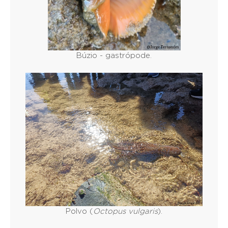
Búzio - gastrópode.
Polvo (
Octopus vulgaris
).