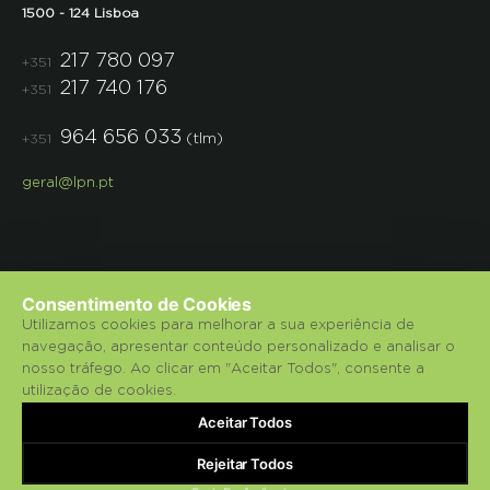
1500 - 124 Lisboa
217 780 097
+351
217 740 176
+351
964 656 033
(tlm)
+351
geral@lpn.pt
Consentimento de Cookies
Utilizamos cookies para melhorar a sua experiência de
navegação, apresentar conteúdo personalizado e analisar o
© 2018 Liga para a Protecção da Natureza.
nosso tráfego. Ao clicar em "Aceitar Todos", consente a
utilização de cookies.
Política de Privacidade
Aceitar Todos
bluesoft.pt
Powered by
Rejeitar Todos