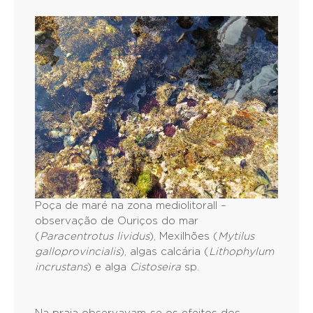
Poça de maré na zona mediolitorall –
observação de Ouriços do mar
(
Paracentrotus lividus
), Mexilhões (
Mytilus
galloprovincialis
), algas calcária (
Lithophylum
incrustans
) e alga
Cistoseira
sp.