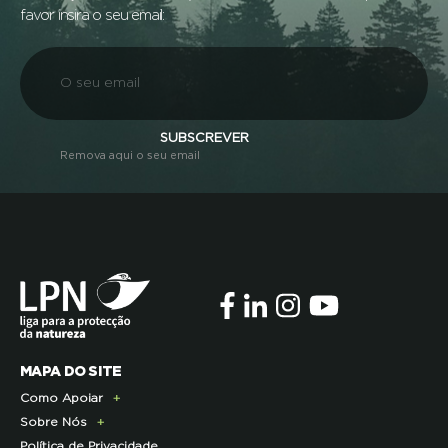
favor insira o seu email:
SUBSCREVER
Remova aqui o seu email
MAPA DO SITE
Como Apoiar
Sobre Nós
Doe Hoje
Política de Privacidade
Consignação do IRS
Apresentação