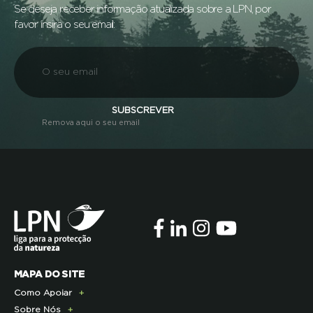
Se deseja receber informação atualizada sobre a LPN, por
favor insira o seu email:
SUBSCREVER
Remova aqui o seu email
MAPA DO SITE
Como Apoiar
Sobre Nós
Doe Hoje