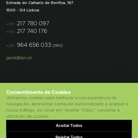
Estrada do Calhariz de Benfica, 187
1500 - 124 Lisboa
217 780 097
+351
217 740 176
+351
964 656 033
(tlm)
+351
geral@lpn.pt
Consentimento de Cookies
Utilizamos cookies para melhorar a sua experiência de
navegação, apresentar conteúdo personalizado e analisar o
© 2018 Liga para a Protecção da Natureza.
nosso tráfego. Ao clicar em "Aceitar Todos", consente a
utilização de cookies.
Política de Privacidade
Aceitar Todos
bluesoft.pt
Powered by
Rejeitar Todos