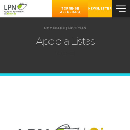
TORNE-SE
NEWSLETTER
ASSOCIADO
HOMEPAGE
|
NOTÍCIAS
Apelo a Listas
18.12.2023