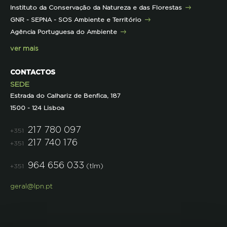
Instituto da Conservação da Natureza e das Florestas
Parcerias
GNR - SEPNA - SOS Ambiente e Território
Projetos
Agência Portuguesa do Ambiente
Semana do Jornalismo de Ambiente 2023
ver mais
CONTACTOS
SEDE
Estrada do Calhariz de Benfica, 187
1500 - 124 Lisboa
217 780 097
+351
217 740 176
+351
964 656 033
(tlm)
+351
geral@lpn.pt