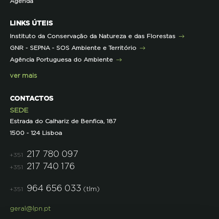
Agenda
Iniciativas
Literacia para a Floresta
Formação Contínua para Professores
Mares Circulares
Turma do Libérico
Ação Formativa
LINKS ÚTEIS
Pareceres
Projetos
Outras Formações
Instituto da Conservação da Natureza e das Florestas
Parcerias
GNR - SEPNA - SOS Ambiente e Território
Projetos
Agência Portuguesa do Ambiente
Semana do Jornalismo de Ambiente 2023
ver mais
CONTACTOS
SEDE
Estrada do Calhariz de Benfica, 187
1500 - 124 Lisboa
217 780 097
+351
217 740 176
+351
964 656 033
(tlm)
+351
geral@lpn.pt