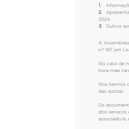
Informaçõ
Apresenta
2024.
Outros as
A Assembleia 
n.º 187, em Li
No caso de n
hora mais ta
Nos termos do
das quotas.
Os documentos
dos serviços
associado/a, 