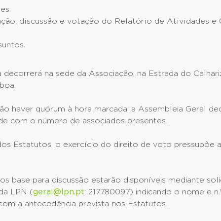
es.
ção, discussão e votação do Relatório de Atividades e
suntos.
decorrerá na sede da Associação, na Estrada do Calhari
sboa.
ão haver quórum à hora marcada, a Assembleia Geral de
rde com o número de associados presentes.
s Estatutos, o exercício do direito de voto pressupõe a
 base para discussão estarão disponíveis mediante solic
 da LPN (
geral@lpn.pt
; 217780097) indicando o nome e n.
com a antecedência prevista nos Estatutos.