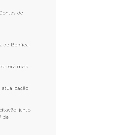
 Contas de
z de Benfica,
correrá meia
 atualização
itação, junto
º de