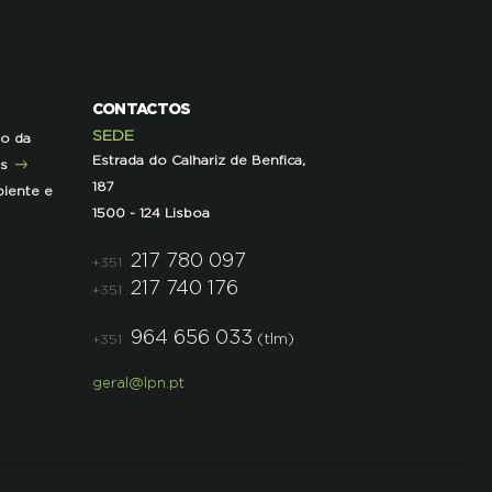
CONTACTOS
SEDE
ão da
Estrada do Calhariz de Benfica,
as
187
iente e
1500 - 124 Lisboa
217 780 097
+351
217 740 176
+351
964 656 033
(tlm)
+351
geral@lpn.pt