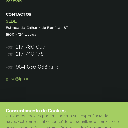
ver mais
CONTACTOS
SEDE
Estrada do Calhariz de Benfica, 187
1500 - 124 Lisboa
217 780 097
+351
217 740 176
+351
964 656 033
(tlm)
+351
geral@lpn.pt
Consentimento de Cookies
Utilizamos cookies para melhorar a sua experiência de
navegação, apresentar conteúdo personalizado e analisar o
© 2018 Liga para a Protecção da Natureza.
nosso tráfego. Ao clicar em "Aceitar Todos", consente a