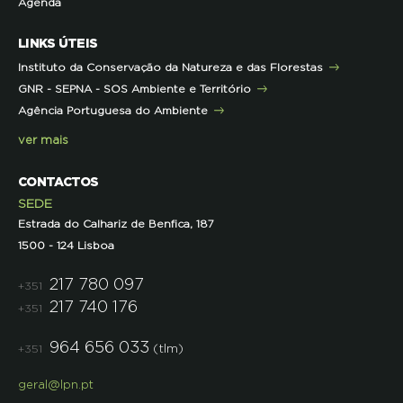
Agenda
Iniciativas
Literacia para a Floresta
Formação Contínua para Professores
Mares Circulares
Turma do Libérico
Ação Formativa
LINKS ÚTEIS
Pareceres
Projetos
Outras Formações
Instituto da Conservação da Natureza e das Florestas
Parcerias
GNR - SEPNA - SOS Ambiente e Território
Projetos
Agência Portuguesa do Ambiente
Semana do Jornalismo de Ambiente 2023
ver mais
CONTACTOS
SEDE
Estrada do Calhariz de Benfica, 187
1500 - 124 Lisboa
217 780 097
+351
217 740 176
+351
964 656 033
(tlm)
+351
geral@lpn.pt