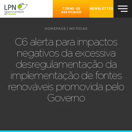
TORNE-SE
NEWSLETTER
ASSOCIADO
HOMEPAGE
|
NOTÍCIAS
C6 alerta para impactos
negativos da excessiva
desregulamentação da
implementação de fontes
renováveis promovida pelo
Governo
10.05.2022