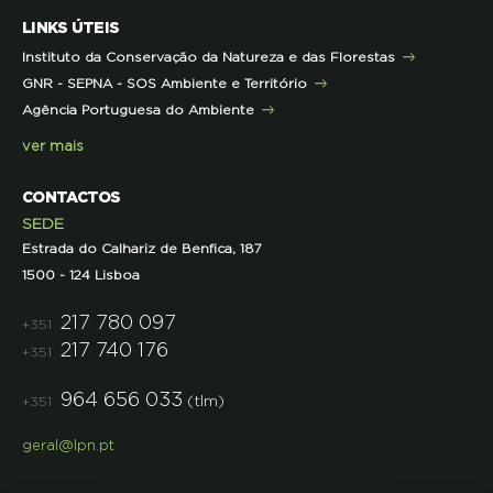
Mares Circulares
Turma do Libérico
Ação Formativa
LINKS ÚTEIS
Pareceres
Projetos
Outras Formações
Instituto da Conservação da Natureza e das Florestas
Parcerias
GNR - SEPNA - SOS Ambiente e Território
Projetos
Agência Portuguesa do Ambiente
Semana do Jornalismo de Ambiente 2023
ver mais
CONTACTOS
SEDE
Estrada do Calhariz de Benfica, 187
1500 - 124 Lisboa
217 780 097
+351
217 740 176
+351
964 656 033
(tlm)
+351
geral@lpn.pt