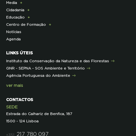
Media
Parcerias Exclusivas aos Associados
Membros da Direção Nacional
Programa Castro Verde Sustentável
E-News
Cidadania
Parcerias de Apoio à LPN
Corpo Técnico
Programa Florestas
Centro de Documentação
Comunicado de imprensa
Educação
Infraestruturas
Projetos cofinanciados pela UE
Clipping
Campanhas
Centro de Formação
Contactos e Localização
Outros Projetos
Press Kit
ECOs-Locais
Área dos Professores
Notícias
Representações
Histórico de Projetos
Dicas úteis
Recursos Pedagógicos
Formação Certificada
Agenda
Iniciativas
Literacia para a Floresta
Formação Contínua para Professores
Mares Circulares
Turma do Libérico
Ação Formativa
LINKS ÚTEIS
Pareceres
Projetos
Outras Formações
Instituto da Conservação da Natureza e das Florestas
Parcerias
GNR - SEPNA - SOS Ambiente e Território
Projetos
Agência Portuguesa do Ambiente
Semana do Jornalismo de Ambiente 2023
ver mais
CONTACTOS
SEDE
Estrada do Calhariz de Benfica, 187
1500 - 124 Lisboa
217 780 097
+351