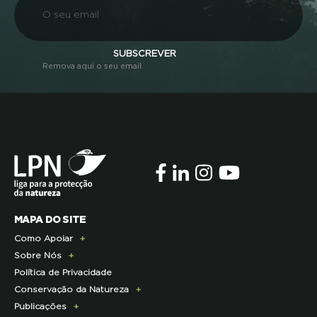
SUBSCREVER
Remova aqui o seu email
MAPA DO SITE
Como Apoiar
Sobre Nós
Doe Hoje
Política de Privacidade
Consignação do IRS
Apresentação
Conservação da Natureza
Torne-se Associado
História
Publicações
Pagamento Quotas
Institucional
Programa Lince