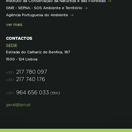
Instituto da Conservação da Natureza e das Florestas
Parcerias
GNR - SEPNA - SOS Ambiente e Território
Projetos
Agência Portuguesa do Ambiente
Semana do Jornalismo de Ambiente 2023
ver mais
CONTACTOS
SEDE
Estrada do Calhariz de Benfica, 187
1500 - 124 Lisboa
217 780 097
+351
217 740 176
+351
964 656 033
(tlm)
+351
geral@lpn.pt