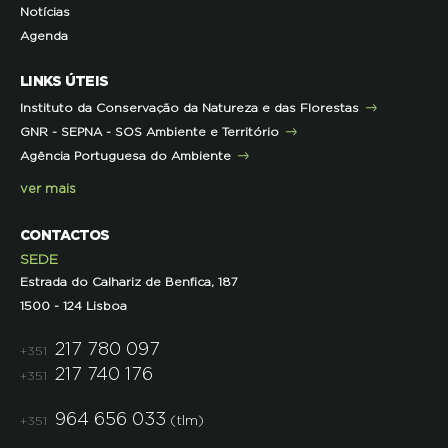
Notícias
Representações
Histórico de Projetos
Dicas úteis
Recursos Pedagógicos
Formação Certificada
Agenda
Iniciativas
Literacia para a Floresta
Formação Contínua para Professores
Mares Circulares
Turma do Libérico
Ação Formativa
LINKS ÚTEIS
Pareceres
Projetos
Outras Formações
Instituto da Conservação da Natureza e das Florestas
Parcerias
GNR - SEPNA - SOS Ambiente e Território
Projetos
Agência Portuguesa do Ambiente
Semana do Jornalismo de Ambiente 2023
ver mais
CONTACTOS
SEDE
Estrada do Calhariz de Benfica, 187
1500 - 124 Lisboa
217 780 097
+351
217 740 176
+351
964 656 033
(tlm)
+351