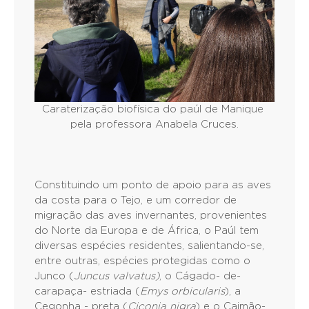
Caraterização biofísica do paúl de Manique
pela professora Anabela Cruces.
Constituindo um ponto de apoio para as aves
da costa para o Tejo, e um corredor de
migração das aves invernantes, provenientes
do Norte da Europa e de África, o Paúl tem
diversas espécies residentes, salientando-se,
entre outras, espécies protegidas como o
Junco (
Juncus valvatus)
, o Cágado- de-
carapaça- estriada (
Emys orbicularis
), a
Cegonha - preta (
Ciconia nigra
) e o Caimão-