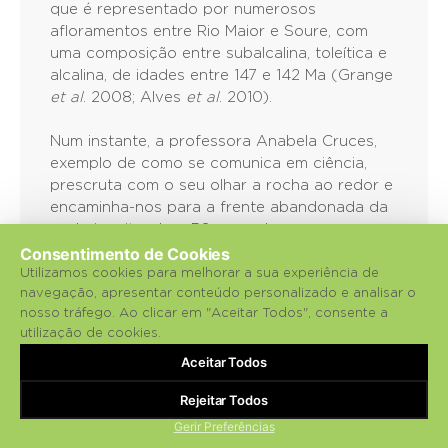
que é representado por numerosos
afloramentos entre Rio Maior e Soure, com
uma composição entre subalcalina, toleítica e
alcalina, de idades entre 147 e 142 Ma (Grange
et al
. 2008; Alves
et al
. 2010).
Num instante, a professora Anabela Cruces,
exemplo de como se comunica em ciência,
prescruta com o seu olhar a rocha ao redor e
encaminha-nos para a frente abandonada da
pedreira situada a 50 m a sul com a
Consentimento de Cookies
ocorrência de disjunção semelhante mas em
colunas subhorizontais, mencionando o
Utilizamos cookies para melhorar a sua experiência de
navegação, apresentar conteúdo personalizado e analisar o
excepcional interesse científico e didático de
nosso tráfego. Ao clicar em "Aceitar Todos", consente a
elevada importância paisagística e
utilização de cookies.
geomorfológica, do afloramento de Portela de
Aceitar Todos
Teira que não obstante estar classificado
como geossítio de importância nacional se
Rejeitar Todos
encontra vulnerável derivado a trabalhos de
Gerir Preferências
pedreiras nas proximidades imediatas.