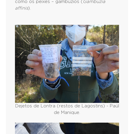
como os peixes – gambúzios (
Gambuzia
affinis
).
Dejetos de Lontra (restos de Lagostins) - Paúl
de Manique.