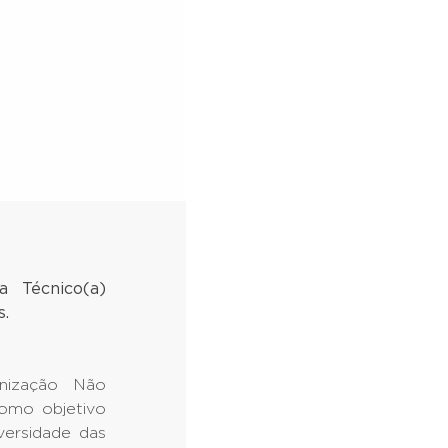
 Técnico(a)
s.
nização Não
omo objetivo
iversidade das