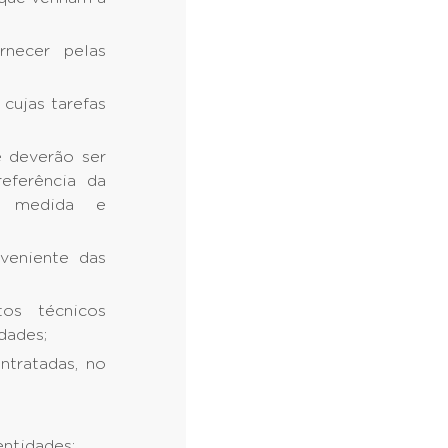
rnecer pelas
cujas tarefas
e deverão ser
referência da
de medida e
oveniente das
os técnicos
dades;
ntratadas, no
entidades;