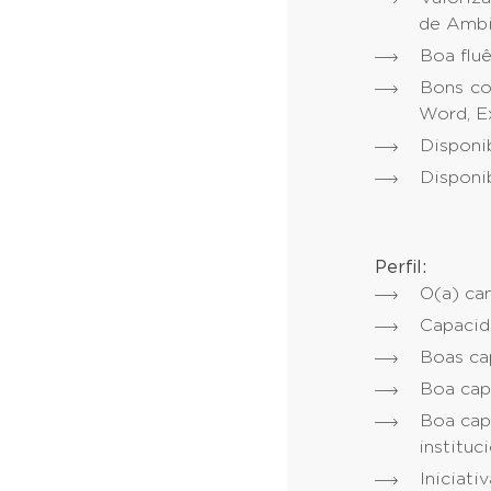
de Ambi
Boa fluê
Bons co
Word, Ex
Disponi
Disponib
Perfil:
O(a) can
Capacid
Boas ca
Boa cap
Boa cap
instituci
Iniciati