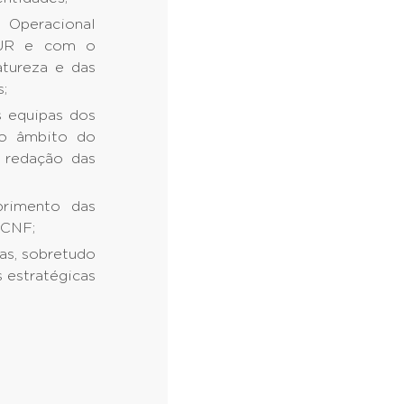
Operacional
SEUR e com o
atureza e das
;
s equipas dos
o âmbito do
 redação das
primento das
ICNF;
as, sobretudo
 estratégicas