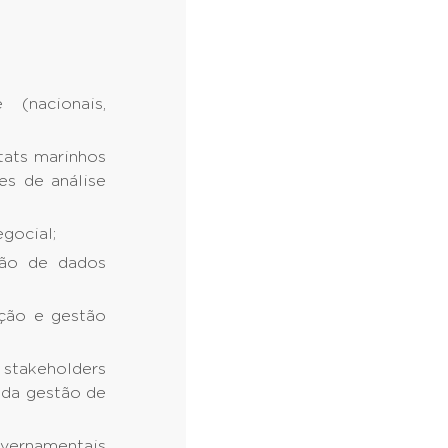
(nacionais,
tats marinhos
es de análise
gocial;
ção de dados
ção e gestão
 stakeholders
 da gestão de
overnamentais