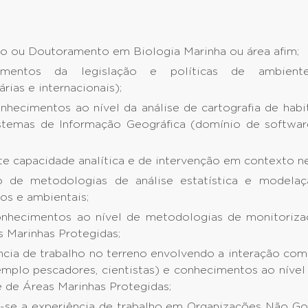
o ou Doutoramento em Biologia Marinha ou área afim;
imentos da legislação e políticas de ambiente 
rias e internacionais);
nhecimentos ao nível da análise de cartografia de habi
stemas de Informação Geográfica (domínio de softwar
te capacidade analítica e de intervenção em contexto ne
 de metodologias de análise estatística e modela
os e ambientais;
nhecimentos ao nível de metodologias de monitoriza
s Marinhas Protegidas;
ncia de trabalho no terreno envolvendo a interação com
emplo pescadores, cientistas) e conhecimentos ao nível
e de Áreas Marinhas Protegidas;
a-se a experiência de trabalho em Organizações Não G