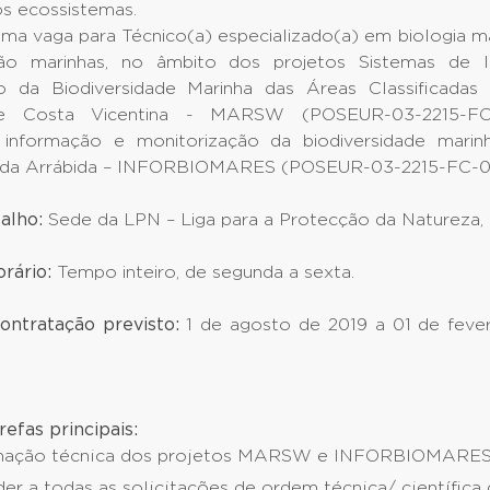
os ecossistemas.
ma vaga para Técnico(a) especializado(a) em biologia ma
ão marinhas, no âmbito dos projetos Sistemas de 
o da Biodiversidade Marinha das Áreas Classificada
 e Costa Vicentina - MARSW (POSEUR-03-2215-F
 informação e monitorização da biodiversidade marin
as da Arrábida – INFORBIOMARES (POSEUR-03-2215-FC-
balho:
Sede da LPN – Liga para a Protecção da Natureza, 
rário:
Tempo inteiro, de segunda a sexta.
ontratação previsto:
1 de agosto de 2019 a 01 de feve
efas principais:
nação técnica dos projetos MARSW e INFORBIOMARES
er a todas as solicitações de ordem técnica/ científica