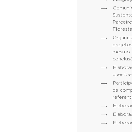
Comuni
Susten
Parceir
Floresta
Organiz
projet
mesmo A
conclus
Elabor
questões
Partici
da comp
referent
Elaboraç
Elabora
Elabora