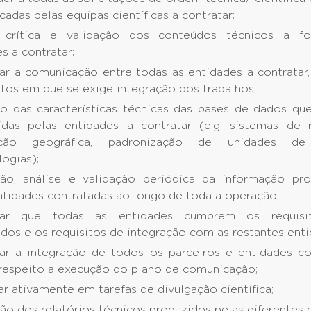
cadas pelas equipas científicas a contratar;
 crítica e validação dos conteúdos técnicos a fo
s a contratar;
ar a comunicação entre todas as entidades a contratar, 
tos em que se exige integração dos trabalhos;
ão das características técnicas das bases de dados qu
idas pelas entidades a contratar (e.g. sistemas de 
ação geográfica, padronização de unidades 
ogias);
ção, análise e validação periódica da informação pr
ntidades contratadas ao longo de toda a operação;
rar que todas as entidades cumprem os requisit
dos e os requisitos de integração com as restantes enti
ar a integração de todos os parceiros e entidades co
 respeito a execução do plano de comunicação;
ar ativamente em tarefas de divulgação científica;
ão dos relatórios técnicos produzidos pelas diferentes 