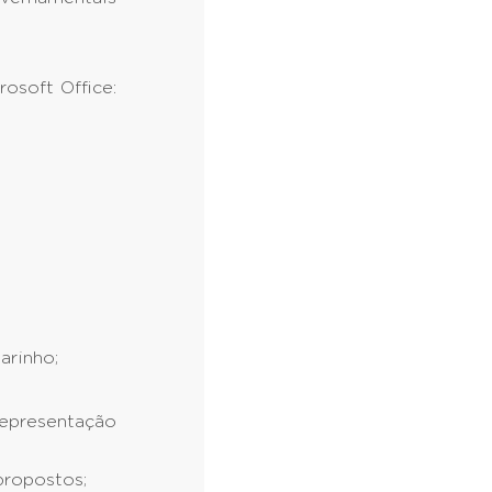
osoft Office:
arinho;
representação
propostos;