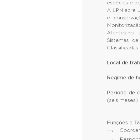
espécies e d
A LPN abre u
e conservaç
Monitorizaçã
Alentejano
Sistemas de
Classificad
Local de tra
Regime de ho
Período de c
(seis meses)
Funções e Tar
Coorde
Respond