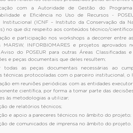
cação com a Autoridade de Gestão do Programa 
tabilidade e Eficiência no Uso de Recursos - PO
o Institucional (ICNF – Instituto da Conservação da N
s) no que diz respeito aos conteúdos técnico/científicos
ação e participação nos workshops a decorrer entre a
os MARSW, INFORBIOMARES e projetos aprovados n
viso do POSEUR para outras Áreas Classificadas e
ões e peças documentais que deles resultem;
ar todas as peças documentais necessárias ao cum
 técnicas protocoladas com o parceiro institucional, o 
pação em reuniões periódicas com as entidades executor
onente científica, por forma a tomar parte das decisões
es às metodologias a utilizar;
ão de relatórios técnicos;
ção e apoio a pareceres técnicos no âmbito do projeto;
ção de comunicados de imprensa no âmbito do projeto.