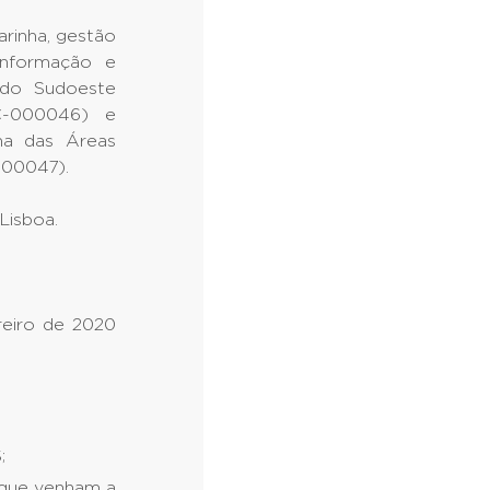
rinha, gestão
Informação e
s do Sudoeste
C-000046) e
ha das Áreas
000047).
Lisboa.
reiro de 2020
;
 que venham a