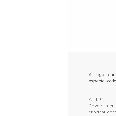
A Liga par
especializad
A LPN - Li
Governament
principal con