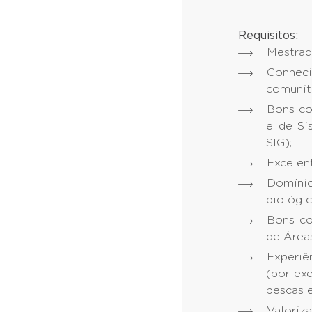
Requisitos:
Mestrad
Conhec
comunitá
Bons co
e de Si
SIG);
Excelen
Domínio
biológic
Bons co
de Área
Experiê
(por ex
pescas 
Valoriz