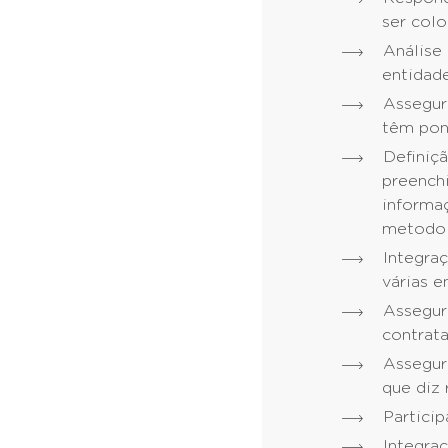
ser colo
Análise
entidade
Assegur
têm pon
Definiç
preench
inform
metodol
Integra
várias e
Assegu
contrata
Assegur
que diz
Particip
Integraç