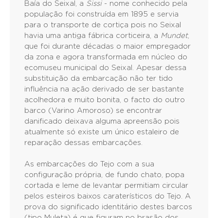
Baía do Seixal, a
Sissi
- nome conhecido pela
população foi construída em 1895 e servia
para o transporte de cortiça pois no Seixal
havia uma antiga fábrica corticeira, a
Mundet
,
que foi durante décadas o maior empregador
da zona e agora transformada em núcleo do
ecomuseu municipal do Seixal. Apesar dessa
substituição da embarcação não ter tido
influência na ação derivado de ser bastante
acolhedora e muito bonita, o facto do outro
barco (Varino Amoroso) se encontrar
danificado deixava alguma apreensão pois
atualmente só existe um único estaleiro de
reparação dessas embarcações.
As embarcações do Tejo com a sua
configuração própria, de fundo chato, popa
cortada e leme de levantar permitiam circular
pelos esteiros baixos caraterísticos do Tejo. A
prova do significado identitário destes barcos
(tipo Muleta) é que figuram no brasão dos