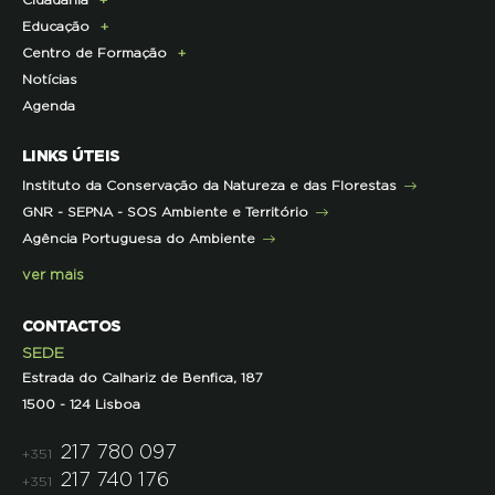
Cidadania
Parcerias de Apoio à LPN
Corpo Técnico
Programa Florestas
Centro de Documentação
Comunicado de imprensa
Educação
Infraestruturas
Projetos cofinanciados pela UE
Clipping
Campanhas
Centro de Formação
Contactos e Localização
Outros Projetos
Press Kit
ECOs-Locais
Área dos Professores
Notícias
Representações
Histórico de Projetos
Dicas úteis
Recursos Pedagógicos
Formação Certificada
Agenda
Iniciativas
Literacia para a Floresta
Formação Contínua para Professores
Mares Circulares
Turma do Libérico
Ação Formativa
LINKS ÚTEIS
Pareceres
Projetos
Outras Formações
Instituto da Conservação da Natureza e das Florestas
Parcerias
GNR - SEPNA - SOS Ambiente e Território
Projetos
Agência Portuguesa do Ambiente
Semana do Jornalismo de Ambiente 2023
ver mais
CONTACTOS
SEDE
Estrada do Calhariz de Benfica, 187
1500 - 124 Lisboa
217 780 097
+351
217 740 176
+351