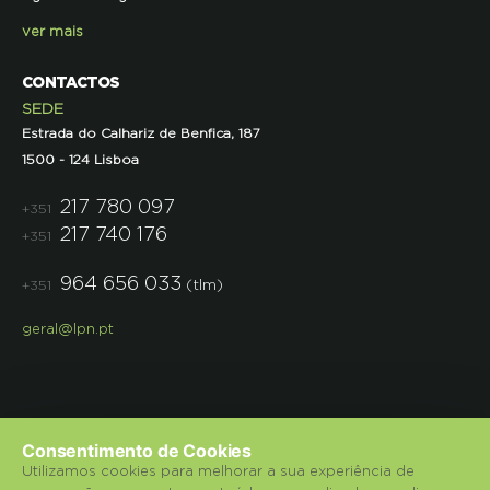
Agência Portuguesa do Ambiente
Semana do Jornalismo de Ambiente 2023
ver mais
CONTACTOS
SEDE
Estrada do Calhariz de Benfica, 187
1500 - 124 Lisboa
217 780 097
+351
217 740 176
+351
964 656 033
(tlm)
+351
geral@lpn.pt
Consentimento de Cookies
Utilizamos cookies para melhorar a sua experiência de