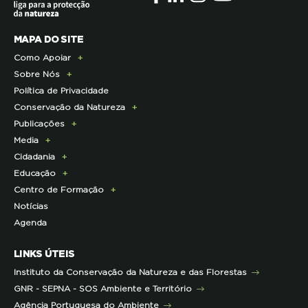
MAPA DO SITE
Como Apoiar
Sobre Nós
Doe Hoje
Política de Privacidade
Consignação do IRS
Apresentação
Conservação da Natureza
Torne-se Associado
História
Publicações
Pagamento Quotas
Institucional
Programa Lince
Media
Parcerias Exclusivas aos Associados
Membros da Direção Nacional
Programa Castro Verde Sustentável
E-News
Cidadania
Parcerias de Apoio à LPN
Corpo Técnico
Programa Florestas
Centro de Documentação
Comunicado de imprensa
Educação
Infraestruturas
Projetos cofinanciados pela UE
Clipping
Campanhas
Centro de Formação
Contactos e Localização
Outros Projetos
Press Kit
ECOs-Locais
Área dos Professores
Notícias
Representações
Histórico de Projetos
Dicas úteis
Recursos Pedagógicos
Formação Certificada
Agenda
Iniciativas
Literacia para a Floresta
Formação Contínua para Professores
Mares Circulares
Turma do Libérico
Ação Formativa
LINKS ÚTEIS
Pareceres
Projetos
Outras Formações
Instituto da Conservação da Natureza e das Florestas
Parcerias
GNR - SEPNA - SOS Ambiente e Território
Projetos