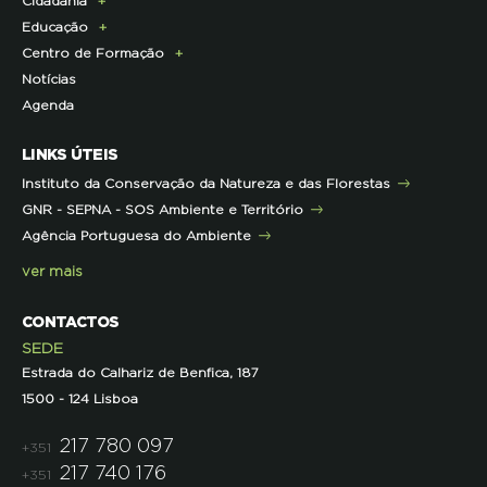
Cidadania
Parcerias de Apoio à LPN
Corpo Técnico
Programa Florestas
Centro de Documentação
Comunicado de imprensa
Educação
Infraestruturas
Projetos cofinanciados pela UE
Clipping
Campanhas
Centro de Formação
Contactos e Localização
Outros Projetos
Press Kit
ECOs-Locais
Área dos Professores
Notícias
Representações
Histórico de Projetos
Dicas úteis
Recursos Pedagógicos
Formação Certificada
Agenda
Iniciativas
Literacia para a Floresta
Formação Contínua para Professores
Mares Circulares
Turma do Libérico
Ação Formativa
LINKS ÚTEIS
Pareceres
Projetos
Outras Formações
Instituto da Conservação da Natureza e das Florestas
Parcerias
GNR - SEPNA - SOS Ambiente e Território
Projetos
Agência Portuguesa do Ambiente
Semana do Jornalismo de Ambiente 2023
ver mais
CONTACTOS
SEDE
Estrada do Calhariz de Benfica, 187
1500 - 124 Lisboa
217 780 097
+351
217 740 176
+351