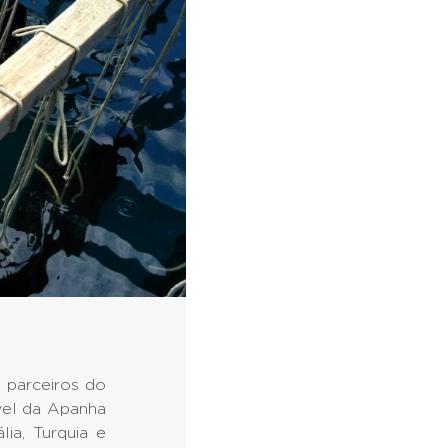
 parceiros do
vel da Apanha
ia, Turquia e