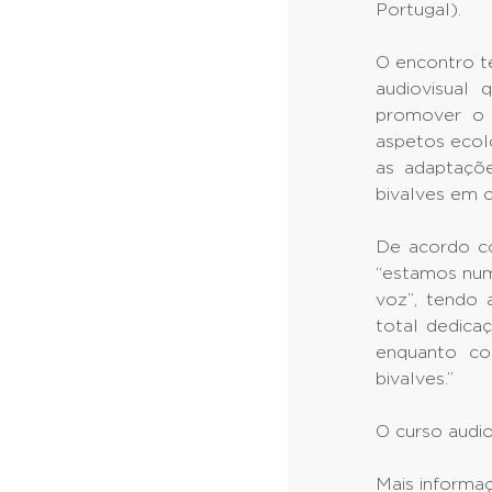
Portugal).
O encontro t
audiovisual
promover o 
aspetos ecoló
as adaptaçõe
bivalves em c
De acordo co
“estamos num
voz”, tendo 
total dedica
enquanto co
bivalves.”
O curso audio
Mais inform