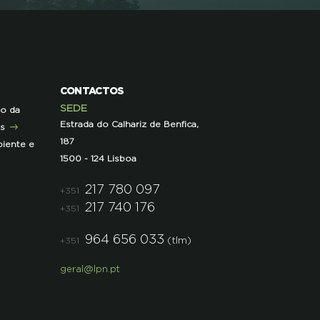
CONTACTOS
SEDE
ão da
Estrada do Calhariz de Benfica,
as
187
iente e
1500 - 124 Lisboa
217 780 097
+351
217 740 176
+351
964 656 033
(tlm)
+351
geral@lpn.pt