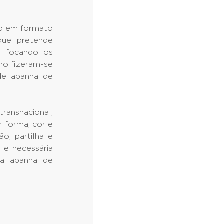
ão em formato
que pretende
, focando os
lho fizeram-se
 de apanha de
ransnacional,
 forma, cor e
o, partilha e
 e necessária
da apanha de