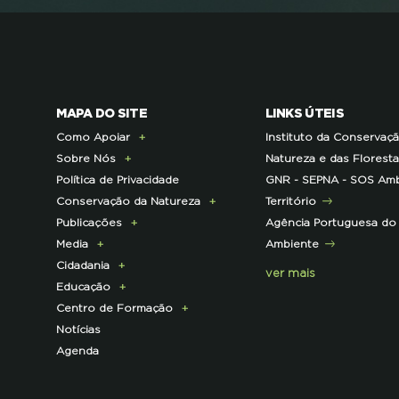
MAPA DO SITE
LINKS ÚTEIS
Como Apoiar
Instituto da Conservaç
Sobre Nós
Doe Hoje
Natureza e das Florest
Política de Privacidade
Consignação do IRS
Apresentação
GNR - SEPNA - SOS Amb
Conservação da Natureza
Torne-se Associado
História
Território
Publicações
Pagamento Quotas
Institucional
Programa Lince
Agência Portuguesa do
Media
Parcerias Exclusivas aos
Membros da Direção
Programa Castro Verde
E-News
Ambiente
Cidadania
Associados
Nacional
Sustentável
Centro de Documentação
Comunicado de imprensa
ver mais
Educação
Parcerias de Apoio à LPN
Corpo Técnico
Programa Florestas
Clipping
Campanhas
Centro de Formação
Infraestruturas
Projetos cofinanciados
Press Kit
ECOs-Locais
Área dos Professores
Notícias
Contactos e Localização
pela UE
Dicas úteis
Recursos Pedagógicos
Formação Certificada
Agenda
Representações
Outros Projetos
Iniciativas
Literacia para a Floresta
Formação Contínua para
Histórico de Projetos
Mares Circulares
Turma do Libérico
Professores
Pareceres
Projetos
Ação Formativa