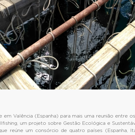
 em Valência (Espanha) para mais uma reunião entre os
lfishing, um projeto sobre Gestão Ecológica e Sustentá
que reúne um consórcio de quatro países (Espanha, Itál