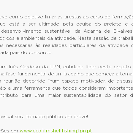
eve como objetivo limar as arestas ao curso de formaç
 que está a ser ultimado pela equipa do projeto e 
desenvolvimento sustentável da Apanha de Bivalves
gicos e ambientais da atividade. Nesta sessão de traba
s necessárias às realidades particulares da atividade
ada país do consórcio.
m Inês Cardoso da LPN, entidade líder deste projeto t
a fase fundamental de um trabalho que começa a tomar
a reunião decorrido “num espaço motivador, de discussã
ção a uma ferramenta que todos consideram importante
ntributo para uma maior sustentabilidade do setor 
visual será tornado público em breve!
ações em
www.ecofilmshellfishing.lpn.pt