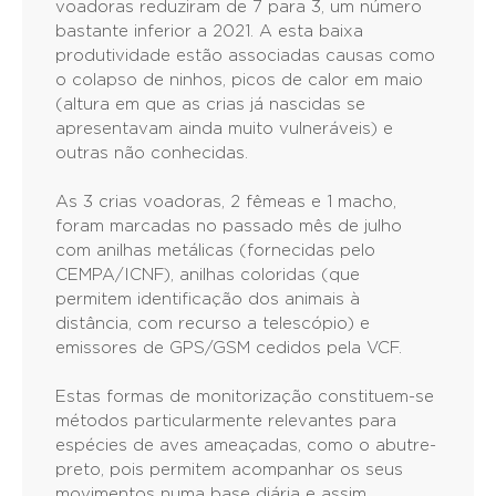
voadoras reduziram de 7 para 3, um número
bastante inferior a 2021. A esta baixa
produtividade estão associadas causas como
o colapso de ninhos, picos de calor em maio
(altura em que as crias já nascidas se
apresentavam ainda muito vulneráveis) e
outras não conhecidas.
As 3 crias voadoras, 2 fêmeas e 1 macho,
foram marcadas no passado mês de julho
com anilhas metálicas (fornecidas pelo
CEMPA/ICNF), anilhas coloridas (que
permitem identificação dos animais à
distância, com recurso a telescópio) e
emissores de GPS/GSM cedidos pela VCF.
Estas formas de monitorização constituem-se
métodos particularmente relevantes para
espécies de aves ameaçadas, como o abutre-
preto, pois permitem acompanhar os seus
movimentos numa base diária e assim