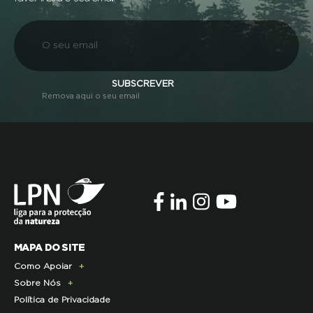
SUBSCREVER
Remova aqui o seu email
MAPA DO SITE
Como Apoiar
Sobre Nós
Doe Hoje
Política de Privacidade
Consignação do IRS
Apresentação