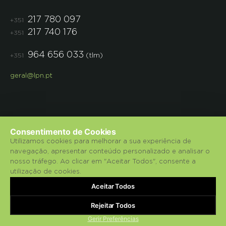
217 780 097
+351
217 740 176
+351
964 656 033
(tlm)
+351
geral@lpn.pt
Consentimento de Cookies
Utilizamos cookies para melhorar a sua experiência de
navegação, apresentar conteúdo personalizado e analisar o
© 2018 Liga para a Protecção da Natureza.
nosso tráfego. Ao clicar em "Aceitar Todos", consente a
utilização de cookies.
Política de Privacidade
Aceitar Todos
bluesoft.pt
Powered by
Rejeitar Todos
Gerir Preferências