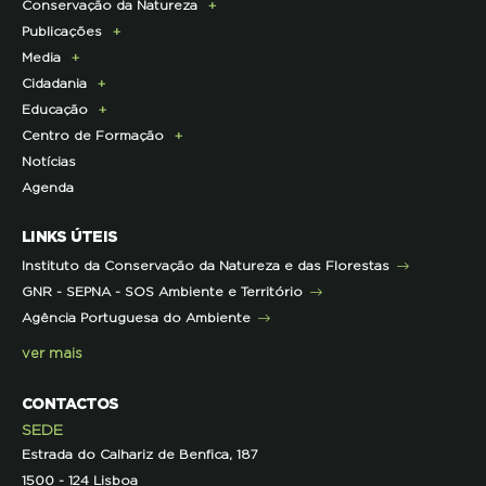
Conservação da Natureza
Torne-se Associado
História
Publicações
Pagamento Quotas
Institucional
Programa Lince
Media
Parcerias Exclusivas aos Associados
Membros da Direção Nacional
Programa Castro Verde Sustentável
E-News
Cidadania
Parcerias de Apoio à LPN
Corpo Técnico
Programa Florestas
Centro de Documentação
Comunicado de imprensa
Educação
Infraestruturas
Projetos cofinanciados pela UE
Clipping
Campanhas
Centro de Formação
Contactos e Localização
Outros Projetos
Press Kit
ECOs-Locais
Área dos Professores
Notícias
Representações
Histórico de Projetos
Dicas úteis
Recursos Pedagógicos
Formação Certificada
Agenda
Iniciativas
Literacia para a Floresta
Formação Contínua para Professores
Mares Circulares
Turma do Libérico
Ação Formativa
LINKS ÚTEIS
Pareceres
Projetos
Outras Formações
Instituto da Conservação da Natureza e das Florestas
Parcerias
GNR - SEPNA - SOS Ambiente e Território
Projetos
Agência Portuguesa do Ambiente
Semana do Jornalismo de Ambiente 2023
ver mais
CONTACTOS
SEDE
Estrada do Calhariz de Benfica, 187
1500 - 124 Lisboa