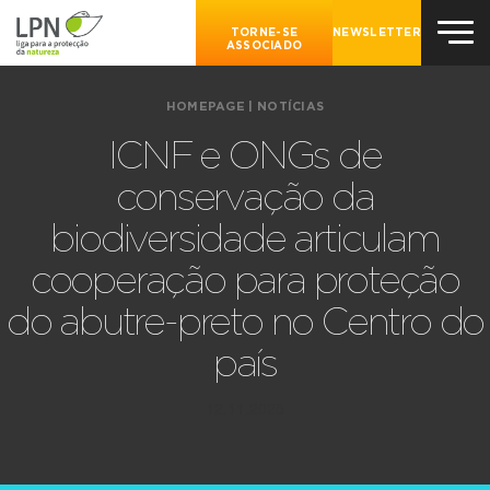
TORNE-SE
NEWSLETTER
ASSOCIADO
HOMEPAGE
|
NOTÍCIAS
ICNF e ONGs de
conservação da
biodiversidade articulam
cooperação para proteção
do abutre-preto no Centro do
país
12.11.2025