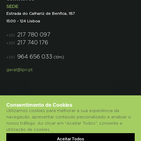
SEDE
Estrada do Calhariz de Benfica, 187
1500 - 124 Lisboa
217 780 097
+351
217 740 176
+351
964 656 033
(tlm)
+351
geral@lpn.pt
Consentimento de Cookies
Utilizamos cookies para melhorar a sua experiência de
navegação, apresentar conteúdo personalizado e analisar o
© 2018 Liga para a Protecção da Natureza.
nosso tráfego. Ao clicar em "Aceitar Todos", consente a
utilização de cookies.
Política de Privacidade
Aceitar Todos