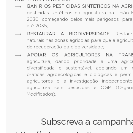
BANIR OS PESTICIDAS SINTÉTICOS NA AGR
pesticidas sintéticos na agricultura da Uniã
2030, começando pelos mais perigosos, para 
até 2035;
RESTAURAR A BIODIVERSIDADE
. Restau
naturais nas zonas agrícolas para que a agricul
de recuperação da biodiversidade;
APOIAR OS AGRICULTORES NA TRANS
agricultura, dando prioridade a uma agricu
diversificada e sustentável, apoiando um
práticas agroecológicas e biológicas e perm
agricultores e a investigação independe
agricultura sem pesticidas e OGM (Organ
Modificados).
Subscreva a campanha