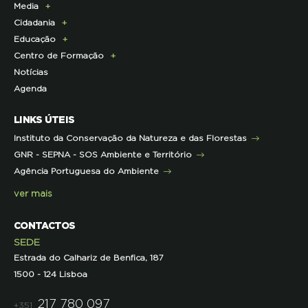
Media
Parcerias Exclusivas aos Associados
Membros da Direção Nacional
Programa Castro Verde Sustentável
E-News
Cidadania
Parcerias de Apoio à LPN
Corpo Técnico
Programa Florestas
Centro de Documentação
Comunicado de imprensa
Educação
Infraestruturas
Projetos cofinanciados pela UE
Clipping
Campanhas
Centro de Formação
Contactos e Localização
Outros Projetos
Press Kit
ECOs-Locais
Área dos Professores
Notícias
Representações
Histórico de Projetos
Dicas úteis
Recursos Pedagógicos
Formação Certificada
Agenda
Iniciativas
Literacia para a Floresta
Formação Contínua para Professores
Mares Circulares
Turma do Libérico
Ação Formativa
LINKS ÚTEIS
Pareceres
Projetos
Outras Formações
Instituto da Conservação da Natureza e das Florestas
Parcerias
GNR - SEPNA - SOS Ambiente e Território
Projetos
Agência Portuguesa do Ambiente
Semana do Jornalismo de Ambiente 2023
ver mais
CONTACTOS
SEDE
Estrada do Calhariz de Benfica, 187
1500 - 124 Lisboa
217 780 097
+351