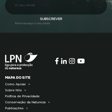
SUBSCREVER
Remova aqui o seu email
MAPA DO SITE
Como Apoiar
Sobre Nós
Doe Hoje
Política de Privacidade
Consignação do IRS
Apresentação
Conservação da Natureza
Torne-se Associado
História
Publicações
Pagamento Quotas
Institucional
Programa Lince