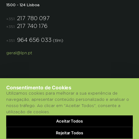
1500 - 124 Lisboa
217 780 097
+351
217 740 176
+351
964 656 033
(tlm)
+351
geral@lpn.pt
Consentimento de Cookies
Utilizamos cookies para melhorar a sua experiência de
navegação, apresentar conteúdo personalizado e analisar o
© 2018 Liga para a Protecção da Natureza.
nosso tráfego. Ao clicar em "Aceitar Todos", consente a
utilização de cookies.
Política de Privacidade
Aceitar Todos
bluesoft.pt
Powered by
Rejeitar Todos