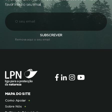
favor insira o seu email:
SUBSCREVER
Remova aqui o seu email
MAPA DO SITE
Como Apoiar
Sobre Nós
Doe Hoje