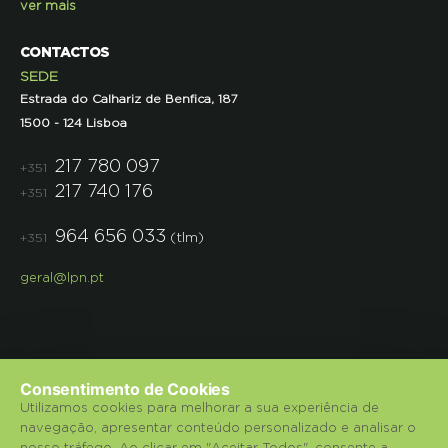
ver mais
CONTACTOS
SEDE
Estrada do Calhariz de Benfica, 187
1500 - 124 Lisboa
217 780 097
+351
217 740 176
+351
964 656 033
(tlm)
+351
geral@lpn.pt
Consentimento de Cookies
Utilizamos cookies para melhorar a sua experiência de
navegação, apresentar conteúdo personalizado e analisar o
© 2018 Liga para a Protecção da Natureza.