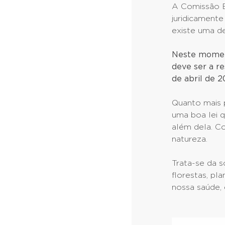
A Comissão Eu
juridicamente
existe uma def
Neste moment
deve ser a r
de abril de 2
Quanto mais 
uma boa lei q
além dela. C
natureza.
Trata-se da s
florestas, pl
nossa saúde, 