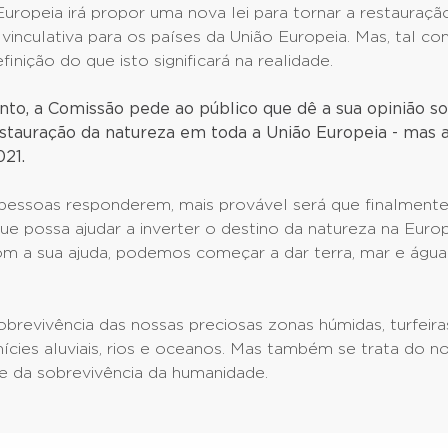
ropeia irá propor uma nova lei para tornar a restauraçã
 vinculativa para os países da União Europeia. Mas, tal c
inição do que isto significará na realidade.
o, a Comissão pede ao público que dê a sua opinião 
estauração da natureza em toda a União Europeia - mas 
021.
pessoas responderem, mais provável será que finalment
ue possa ajudar a inverter o destino da natureza na Europ
om a sua ajuda, podemos começar a dar terra, mar e água
obrevivência das nossas preciosas zonas húmidas, turfeira
anícies aluviais, rios e oceanos. Mas também se trata do n
e da sobrevivência da humanidade.