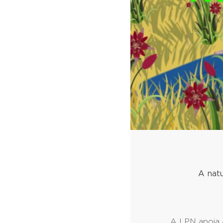
A nat
A LPN apoia