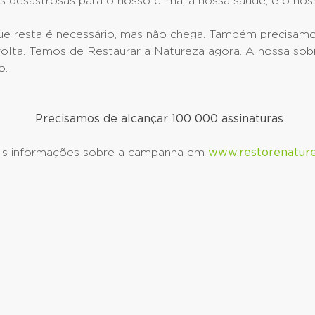
 desastrosas para o nosso clima, a nossa saúde, e o nos
ue resta é necessário, mas não chega. Também precisamo
volta. Temos de Restaurar a Natureza
agora. A nossa sob
o.
Precisamos de alcançar 100 000 assinaturas
is informações sobre a campanha em
www.restorenature