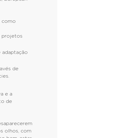
em como
 projetos
e adaptação
ravés de
ies.
va e a
to de
esaparecerem
os olhos, com