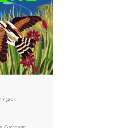
inção.
e
,
European