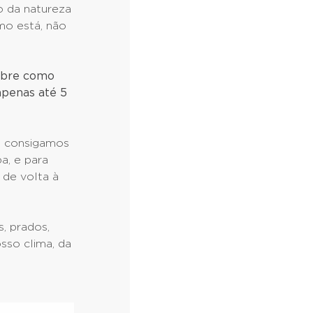
o da natureza
omo está, não
sobre como
apenas até 5
e consigamos
a, e para
 de volta à
s, prados,
osso clima, da