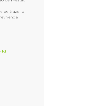
so bem-estar.
s de trazer a
revivência
.eu