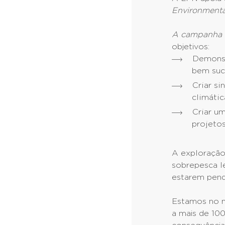
Environmenta
A campanha 
objetivos:
Demonst
bem suc
Criar s
climátic
Criar um
projetos
A exploração 
sobrepesca l
estarem pend
Estamos no m
a mais de 10