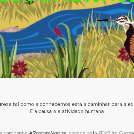
ureza tal como a conhecemos está a caminhar para a ext
E a causa é a atividade humana.
 a campanha
#RestoreNature
lançada pela
BirdLife Europ