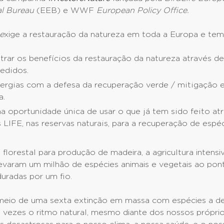
l Bureau
(EEB) e WWF
European Policy Office.
e
xige a restauração da natureza em toda a Europa e t
rar os benefícios da restauração da natureza através de
edidos.
inergias com a defesa da recuperação verde / mitigação 
a.
a oportunidade única de usar o que já tem sido feito at
 LIFE, nas reservas naturais, para a recuperação de espéc
florestal para produção de madeira, a agricultura intensi
evaram um milhão de espécies animais e vegetais ao pon
uradas por um fio.
eio de uma sexta extinção em massa com espécies a d
0 vezes o ritmo natural, mesmo diante dos nossos própri