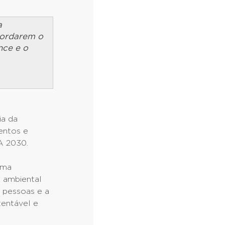
a
bordarem o
nce e o
ia da
entos e
A 2030.
uma
 ambiental
 pessoas e a
tentável e