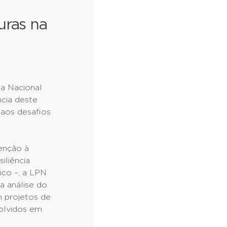
uras na
ia Nacional
cia deste
 aos desafios
enção à
iliência
ico –, a LPN
a análise do
 projetos de
volvidos em