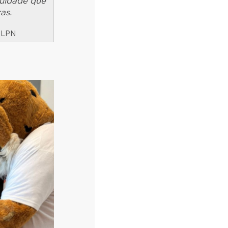
nuidade que
as.
a LPN