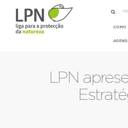
SO
COMO 
AGEND
LPN apresen
Estrat