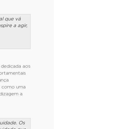
al que vá
pire a agir,
 dedicada aos
portamentais
ança
bem como uma
ndizagem a
uidade. Os