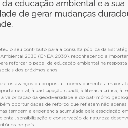
a da educação ambiental e a sua
dade de gerar mudanças durado
de.
eu o seu contributo para a consulta pública da Estratég
Ambiental 2030 (ENEA 2030), reconhecendo a importân
para reforçar o papel da educação ambiental na resposta
sociais dos próximos anos.
ize os avanços da proposta – nomeadamente a maior at
tamental, à participação cidadã, à literacia crítica, à res
 à valorização da geodiversidade e do património geológ
ambém oportunidades de reforço que refletem não apenas 
as também a experiência acumulada pela associação em
iental, sensibilização e conservação da natureza desen
ritórios do país.