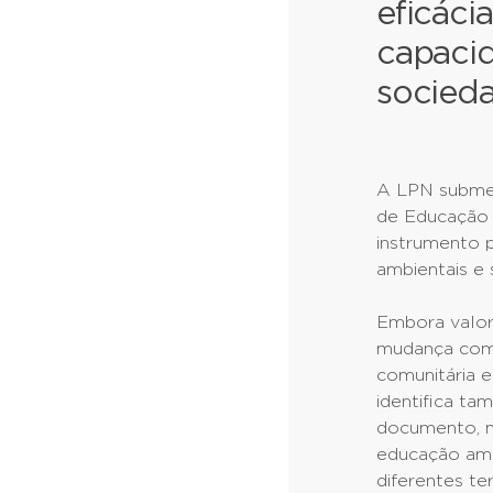
eficáci
capaci
socieda
A LPN submet
de Educação 
instrumento 
ambientais e 
Embora valor
mudança compor
comunitária e
identifica t
documento, m
educação amb
diferentes ter