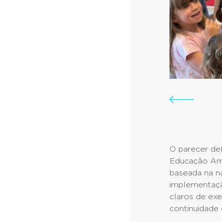
O parecer de
Educação Am
baseada na n
implementaçã
claros de ex
continuidade 