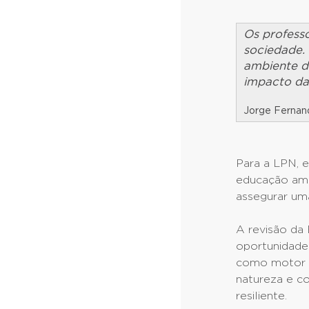
Os profess
sociedade. 
ambiente de
impacto da
Jorge Fernan
Para a LPN, 
educação am
assegurar um
A revisão da
oportunidade
como motor d
natureza e c
resiliente.