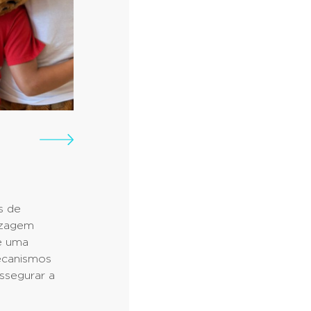
s de
izagem
e uma
ecanismos
ssegurar a