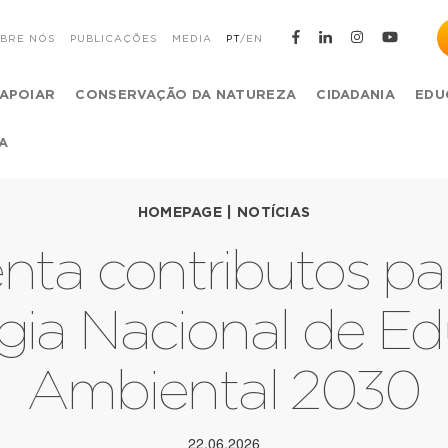
BRE NÓS
PUBLICAÇÕES
MEDIA
PT
/
EN
APOIAR
CONSERVAÇÃO DA NATUREZA
CIDADANIA
EDU
A
HOMEPAGE
|
NOTÍCIAS
ta contributos par
égia Nacional de E
Ambiental 2030
22.06.2026