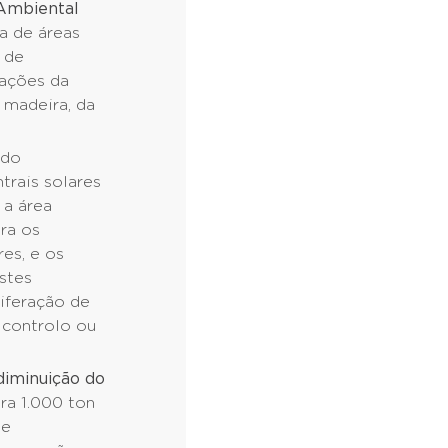
 Ambiental
ra de áreas
s de
lações da
a madeira, da
 do
rais solares
 a área
ora os
es, e os
stes
liferação de
 controlo ou
diminuição do
ra 1.000 ton
de