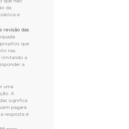
o que não
ão da
pública e
e revisão das
dequada
 projetos que
ito nas
 limitando a
responder a
or uma
pção. A
das significa
 quem pagará
 a resposta é