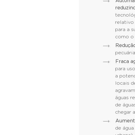
Automat
reduzin
tecnoló
relativo
para a s
como o 
Redução
pecuária
Fraca ag
para us
a potenc
locais 
agravame
águas re
de águas
chegar 
Aumento
de água