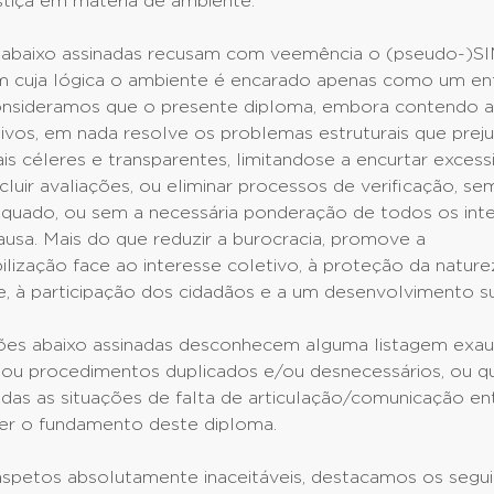
stiça em matéria de ambiente.
 abaixo assinadas recusam com veemência o (pseudo-)
m cuja lógica o ambiente é encarado apenas como um en
nsideramos que o presente diploma, embora contendo a
ivos, em nada resolve os problemas estruturais que prej
s céleres e transparentes, limitandose a encurtar exces
cluir avaliações, ou eliminar processos de verificação, 
dequado, ou sem a necessária ponderação de todos os int
usa. Mais do que reduzir a burocracia, promove a
lização face ao interesse coletivo, à proteção da nature
e, à participação dos cidadãos e a um desenvolvimento s
ões abaixo assinadas desconhecem alguma listagem exau
ou procedimentos duplicados e/ou desnecessários, ou 
cadas as situações de falta de articulação/comunicação ent
ser o fundamento deste diploma.
aspetos absolutamente inaceitáveis, destacamos os segui