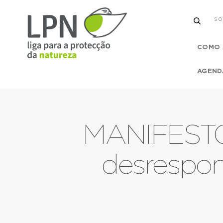
SO
COMO 
AGEND
MANIFESTO
desrespon