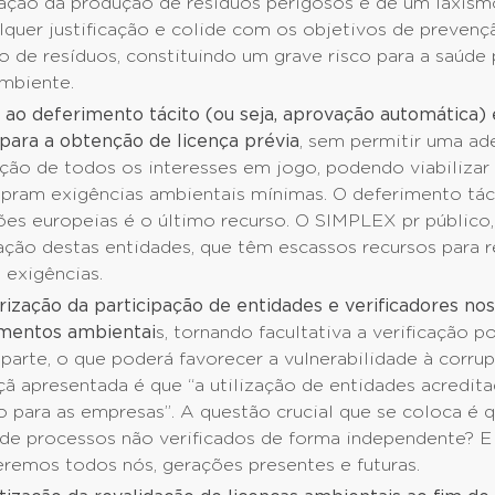
ação da produção de resíduos perigosos é de um laxism
lquer justificação e colide com os objetivos de prevenç
 de resíduos, constituindo um grave risco para a saúde 
ambiente.
 ao deferimento tácito (ou seja, aprovação automática) 
para a obtenção de licença prévia
, sem permitir uma a
ção de todos os interesses em jogo, podendo viabilizar
pram exigências ambientais mínimas. O deferimento tác
ões europeias é o último recurso. O SIMPLEX pr público,
ação destas entidades, que têm escassos recursos para 
 exigências.
rização da participação de entidades e verificadores nos
mentos ambientai
s, tornando facultativa a verificação p
 parte, o que poderá favorecer a vulnerabilidade à corru
açã apresentada é que “a utilização de entidades acredita
o para as empresas”. A questão crucial que se coloca é
 de processos não verificados de forma independente? E
eremos todos nós, gerações presentes e futuras.