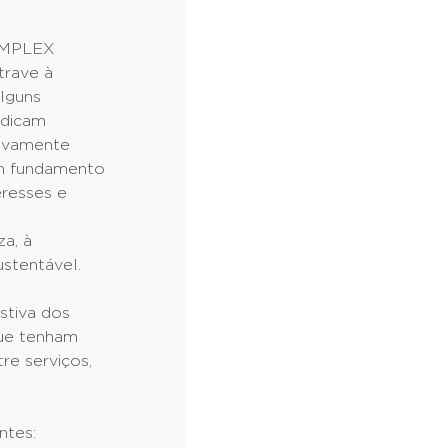
SIMPLEX
trave à
lguns
udicam
sivamente
sem fundamento
eresses e
za, à
ustentável.
stiva dos
que tenham
re serviços,
ntes: