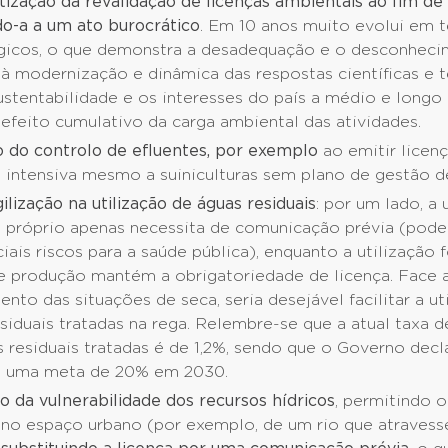
ização da revalidação de licenças ambientais ao fim de 
do-a a um ato burocrático
. Em 10 anos muito evolui em 
gicos, o que demonstra a desadequação e o desconhec
 à modernização e dinâmica das respostas científicas e 
ustentabilidade e os interesses do país a médio e longo
efeito cumulativo da carga ambiental das atividades.
 do controlo de efluentes, por exemplo
ao emitir licen
 intensiva mesmo a suiniculturas sem plano de gestão de
ilização na utilização de águas residuais
: por um lado, a 
o próprio apenas necessita de comunicação prévia (pod
iais riscos para a saúde pública), enquanto a utilização 
de produção mantém a obrigatoriedade de licença. Face 
nto das situações de seca, seria desejável facilitar a ut
siduais tratadas na rega. Relembre-se que a atual taxa d
 residuais tratadas é de 1,2%, sendo que o Governo decl
a uma meta de 20% em 2030.
 da vulnerabilidade dos recursos hídricos
, permitindo 
 no espaço urbano (por exemplo, de um rio que atravess