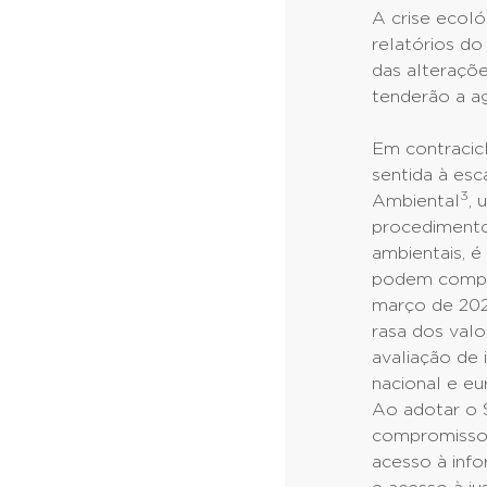
A crise ecoló
relatórios d
das alteraçõ
tenderão a a
Em contracic
sentida à es
3
Ambiental
, 
procedimento
ambientais, é
podem compro
março de 202
rasa dos valo
avaliação de 
nacional e eu
Ao adotar o 
compromissos
acesso à inf