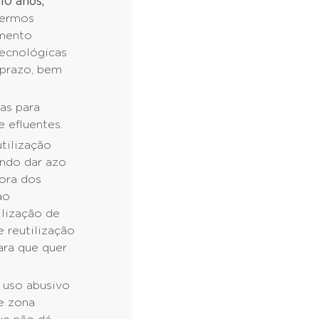
10 anos,
termos
imento
tecnológicas
 prazo, bem
ças para
 efluentes.
utilização
endo dar azo
fora dos
ao
ilização de
e reutilização
ara que quer
o uso abusivo
e zona