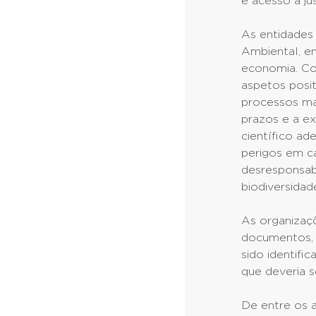
e acesso à ju
As entidades
Ambiental, e
economia. Co
aspetos posit
processos mai
prazos e a ex
científico a
perigos em ca
desresponsabi
biodiversidad
As organizaç
documentos, 
sido identifi
que deveria 
De entre os 