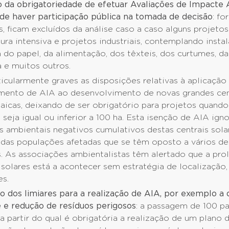
 da obrigatoriedade de efetuar Avaliações de Impacte
 de haver participação pública na tomada de decisão
: fo
s, ficam excluídos da análise caso a caso alguns projeto
tura intensiva e projetos industriais, contemplando insta
a do papel, da alimentação, dos têxteis, dos curtumes, d
 e muitos outros.
icularmente graves as disposições relativas à aplicação
mento de AIA ao desenvolvimento de novas grandes cent
aicas, deixando de ser obrigatório para projetos quando
seja igual ou inferior a 100 ha. Esta isenção de AIA ign
 ambientais negativos cumulativos destas centrais solar
s das populações afetadas que se têm oposto a vários de
. As associações ambientalistas têm alertado que a pro
 solares está a acontecer sem estratégia de localização,
es.
 dos limiares para a realização de AIA, por exemplo a 
e e redução de resíduos perigosos
: a passagem de 100 pa
a partir do qual é obrigatória a realização de um plano 