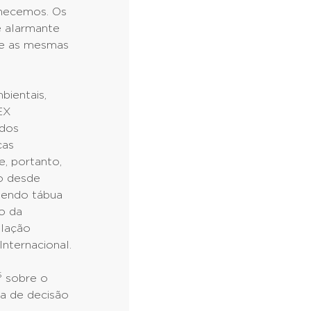
nhecemos. Os
e alarmante
ue as mesmas
bientais,
EX
 dos
ças
e, portanto,
o desde
zendo tábua
o da
slação
Internacional.
5
sobre o
a de decisão