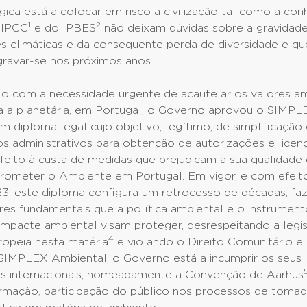
gica está a colocar em risco a civilização tal como a co
1
2
o IPCC
e do IPBES
não deixam dúvidas sobre a gravidad
es climáticas e da consequente perda de diversidade e q
gravar-se nos próximos anos.
lo com a necessidade urgente de acautelar os valores am
cala planetária, em Portugal, o Governo aprovou o SIMPL
um diploma legal cujo objetivo, legítimo, de simplificação
s administrativos para obtenção de autorizações e licen
 feito à custa de medidas que prejudicam a sua qualidade 
meter o Ambiente em Portugal. Em vigor, e com efeit
3, este diploma configura um retrocesso de décadas, fa
res fundamentais que a política ambiental e o instrument
impacte ambiental visam proteger, desrespeitando a legi
4
ropeia nesta matéria
e violando o Direito Comunitário e 
SIMPLEX Ambiental, o Governo está a incumprir os seus
 internacionais, nomeadamente a Convenção de Aarhus
ormação, participação do público nos processos de tomad