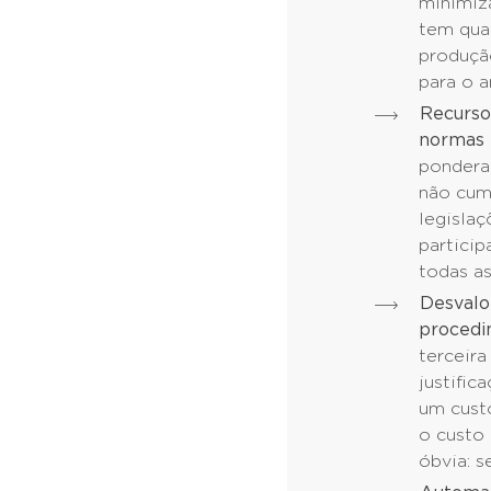
minimiz
tem qua
produção
para o 
Recurso
normas 
pondera
não cum
legislaç
particip
todas as
Desvalo
procedi
terceira
justific
um cust
o custo
óbvia: s