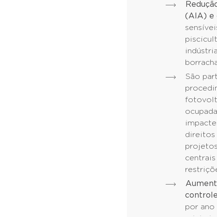
Redução
(AIA) e
sensívei
piscicul
indústri
borracha
São part
procedi
fotovolt
ocupada 
impactes
direito
projetos
centrais
restriçõ
Aumento
control
por ano 