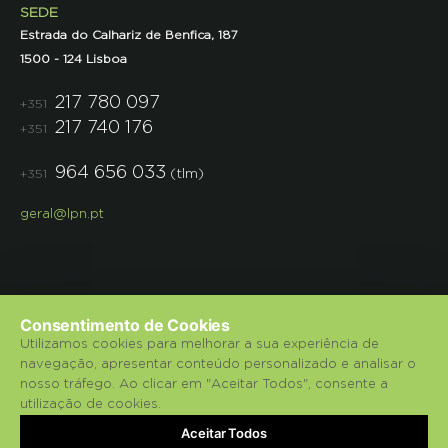
SEDE
Estrada do Calhariz de Benfica, 187
1500 - 124 Lisboa
217 780 097
+351
217 740 176
+351
964 656 033
(tlm)
+351
geral@lpn.pt
Consentimento de Cookies
Utilizamos cookies para melhorar a sua experiência de
navegação, apresentar conteúdo personalizado e analisar o
© 2018 Liga para a Protecção da Natureza.
nosso tráfego. Ao clicar em "Aceitar Todos", consente a
utilização de cookies.
Política de Privacidade
Aceitar Todos