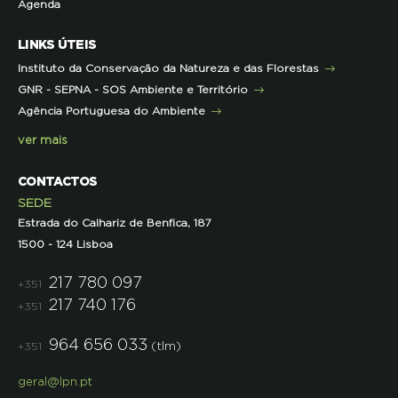
Agenda
Iniciativas
Literacia para a Floresta
Formação Contínua para Professores
Mares Circulares
Turma do Libérico
Ação Formativa
LINKS ÚTEIS
Pareceres
Projetos
Outras Formações
Instituto da Conservação da Natureza e das Florestas
Parcerias
GNR - SEPNA - SOS Ambiente e Território
Projetos
Agência Portuguesa do Ambiente
Semana do Jornalismo de Ambiente 2023
ver mais
CONTACTOS
SEDE
Estrada do Calhariz de Benfica, 187
1500 - 124 Lisboa
217 780 097
+351
217 740 176
+351
964 656 033
(tlm)
+351
geral@lpn.pt