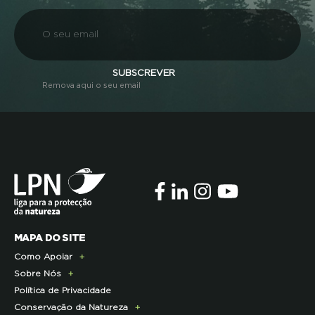
SUBSCREVER
Remova aqui o seu email
MAPA DO SITE
Como Apoiar
Sobre Nós
Doe Hoje
Política de Privacidade
Consignação do IRS
Apresentação
Conservação da Natureza
Torne-se Associado
História