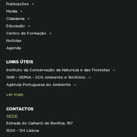
Publicações
Pagamento Quotas
Institucional
Programa Lince
Media
Parcerias Exclusivas aos Associados
Membros da Direção Nacional
Programa Castro Verde Sustentável
E-News
Cidadania
Parcerias de Apoio à LPN
Corpo Técnico
Programa Florestas
Centro de Documentação
Comunicado de imprensa
Educação
Infraestruturas
Projetos cofinanciados pela UE
Clipping
Campanhas
Centro de Formação
Contactos e Localização
Outros Projetos
Press Kit
ECOs-Locais
Área dos Professores
Notícias
Representações
Histórico de Projetos
Dicas úteis
Recursos Pedagógicos
Formação Certificada
Agenda
Iniciativas
Literacia para a Floresta
Formação Contínua para Professores
Mares Circulares
Turma do Libérico
Ação Formativa
LINKS ÚTEIS
Pareceres
Projetos
Outras Formações
Instituto da Conservação da Natureza e das Florestas
Parcerias
GNR - SEPNA - SOS Ambiente e Território
Projetos
Agência Portuguesa do Ambiente
Semana do Jornalismo de Ambiente 2023
ver mais
CONTACTOS
SEDE
Estrada do Calhariz de Benfica, 187
1500 - 124 Lisboa