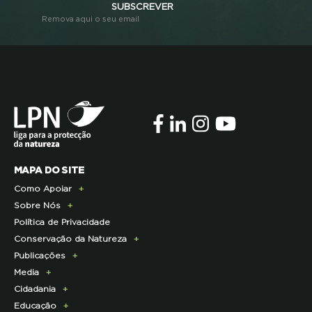
SUBSCREVER
Remova aqui o seu email
MAPA DO SITE
Como Apoiar
Sobre Nós
Doe Hoje
Política de Privacidade
Consignação do IRS
Apresentação
Conservação da Natureza
Torne-se Associado
História
Publicações
Pagamento Quotas
Institucional
Programa Lince
Media
Parcerias Exclusivas aos Associados
Membros da Direção Nacional
Programa Castro Verde Sustentável
E-News
Cidadania
Parcerias de Apoio à LPN
Corpo Técnico
Programa Florestas
Centro de Documentação
Comunicado de imprensa
Educação
Infraestruturas
Projetos cofinanciados pela UE
Clipping
Campanhas