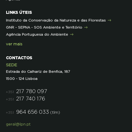
Mares Circulares
Turma do Libérico
Ação Formativa
LINKS ÚTEIS
Pareceres
Projetos
Outras Formações
Instituto da Conservação da Natureza e das Florestas
Parcerias
GNR - SEPNA - SOS Ambiente e Território
Projetos
Agência Portuguesa do Ambiente
Semana do Jornalismo de Ambiente 2023
ver mais
CONTACTOS
SEDE
Estrada do Calhariz de Benfica, 187
1500 - 124 Lisboa
217 780 097
+351
217 740 176
+351
964 656 033
(tlm)
+351
geral@lpn.pt