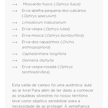
Moscardo-fusco (
Ophrys fusca
)
Erva-abelha-pequena-dos-calcários
(
Ophrys speculum
)
Limodorum trabutianum
Erva-vespa (
Ophrys lutea
)
Erva-mosca (
Ophrys bombylifora
)
Erva-dos-rapazinhos (
Orchis
anthropophora
)
Cephalanthera longifolia
Gennaria diphylla
Erva-vespa-rosada (
Ophrys
tenthredinifera
)
Esta saída de campo foi uma autêntica ‘aula’
ao ar livre! Para além de ter dado a conhecer
as orquídeas silvestres no nosso território,
teve como objetivo sensibilizar para a
necessidade de as proteger. À semelhança