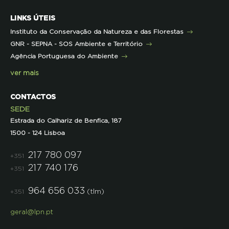
Mares Circulares
Turma do Libérico
Ação Formativa
LINKS ÚTEIS
Pareceres
Projetos
Outras Formações
Instituto da Conservação da Natureza e das Florestas
Parcerias
GNR - SEPNA - SOS Ambiente e Território
Projetos
Agência Portuguesa do Ambiente
Semana do Jornalismo de Ambiente 2023
ver mais
CONTACTOS
SEDE
Estrada do Calhariz de Benfica, 187
1500 - 124 Lisboa
217 780 097
+351
217 740 176
+351
964 656 033
(tlm)
+351
geral@lpn.pt