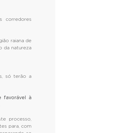
s corredores
ião raiana de
o da natureza
s, só terão a
 favorável à
.
te processo,
tes para, com