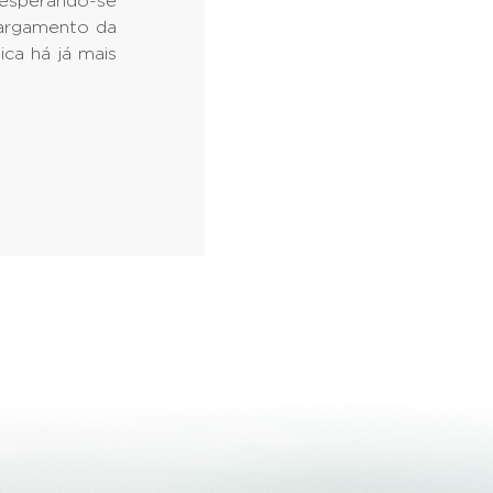
 esperando-se
largamento da
ica há já mais