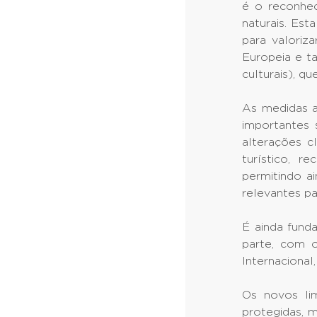
é o reconhec
naturais. Es
para valoriz
Europeia e t
culturais), qu
As medidas 
importantes 
alterações c
turístico, r
permitindo a
relevantes pa
É ainda fund
parte, com o
Internacional,
Os novos lim
protegidas, 