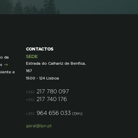
CONTACTOS
SEDE
ão da
Estrada do Calhariz de Benfica,
as
187
iente e
1500 - 124 Lisboa
217 780 097
+351
217 740 176
+351
964 656 033
(tlm)
+351
geral@lpn.pt