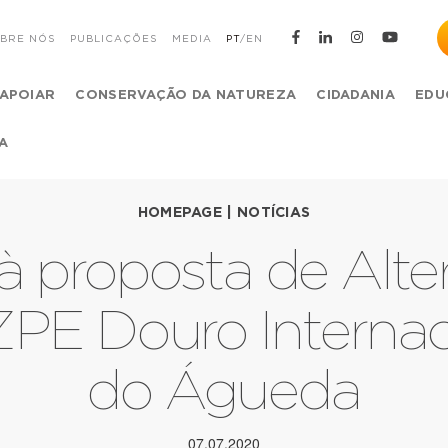
BRE NÓS
PUBLICAÇÕES
MEDIA
PT
/
EN
APOIAR
CONSERVAÇÃO DA NATUREZA
CIDADANIA
EDU
A
HOMEPAGE
|
NOTÍCIAS
à proposta de Alt
ZPE Douro Internac
do Águeda
07.07.2020