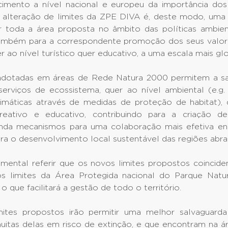
imento a nível nacional e europeu da importância dos
ta alteração de limites da ZPE DIVA é, deste modo, uma
ar toda a área proposta no âmbito das políticas ambien
ambém para a correspondente promoção dos seus valore
er ao nível turístico quer educativo, a uma escala mais glo
adotadas em áreas de Rede Natura 2000 permitem a sa
serviços de ecossistema, quer ao nível ambiental (e.g.
limáticas através de medidas de proteção de habitat)
ecreativo e educativo, contribuindo para a criação
inda mecanismos para uma colaboração mais efetiva en
ra o desenvolvimento local sustentável das regiões abra
amental referir que os novos limites propostos coincid
s limites da Área Protegida nacional do Parque Nat
 o que facilitará a gestão de todo o território.
ites propostos irão permitir uma melhor salvaguard
muitas delas em risco de extinção, e que encontram na á