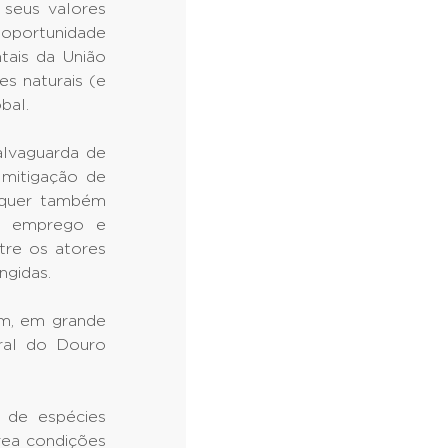
 seus valores
 oportunidade
tais da União
s naturais (e
bal.
lvaguarda de
 mitigação de
, quer também
 de emprego e
tre os atores
ngidas.
em, em grande
ural do Douro
a de espécies
rea condições