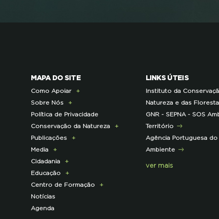
MAPA DO SITE
LINKS ÚTEIS
Como Apoiar
Instituto da Conservaç
Sobre Nós
Doe Hoje
Natureza e das Florest
Política de Privacidade
Consignação do IRS
Apresentação
GNR - SEPNA - SOS Amb
Conservação da Natureza
Torne-se Associado
História
Território
Publicações
Pagamento Quotas
Institucional
Programa Lince
Agência Portuguesa do
Media
Parcerias Exclusivas aos
Membros da Direção
Programa Castro Verde
E-News
Ambiente
Cidadania
Associados
Nacional
Sustentável
Centro de Documentação
Comunicado de imprensa
ver mais
Educação
Parcerias de Apoio à LPN
Corpo Técnico
Programa Florestas
Clipping
Campanhas
Centro de Formação
Infraestruturas
Projetos cofinanciados
Press Kit
ECOs-Locais
Área dos Professores
Notícias
Contactos e Localização
pela UE
Dicas úteis
Recursos Pedagógicos
Formação Certificada
Agenda
Representações
Outros Projetos
Iniciativas
Literacia para a Floresta
Formação Contínua para