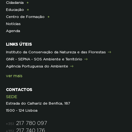
Cidadania
Parcerias de Apoio à LPN
Corpo Técnico
Programa Florestas
Centro de Documentação
Comunicado de imprensa
Educação
Infraestruturas
Projetos cofinanciados pela UE
Clipping
Campanhas
Centro de Formação
Contactos e Localização
Outros Projetos
Press Kit
ECOs-Locais
Área dos Professores
Notícias
Representações
Histórico de Projetos
Dicas úteis
Recursos Pedagógicos
Formação Certificada
Agenda
Iniciativas
Literacia para a Floresta
Formação Contínua para Professores
Mares Circulares
Turma do Libérico
Ação Formativa
LINKS ÚTEIS
Pareceres
Projetos
Outras Formações
Instituto da Conservação da Natureza e das Florestas
Parcerias
GNR - SEPNA - SOS Ambiente e Território
Projetos
Agência Portuguesa do Ambiente
Semana do Jornalismo de Ambiente 2023
ver mais
CONTACTOS
SEDE
Estrada do Calhariz de Benfica, 187
1500 - 124 Lisboa
217 780 097
+351
217 740 176
+351