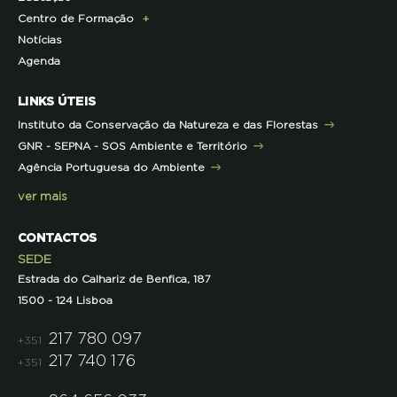
Centro de Formação
Contactos e Localização
Outros Projetos
Press Kit
ECOs-Locais
Área dos Professores
Notícias
Representações
Histórico de Projetos
Dicas úteis
Recursos Pedagógicos
Formação Certificada
Agenda
Iniciativas
Literacia para a Floresta
Formação Contínua para Professores
Mares Circulares
Turma do Libérico
Ação Formativa
LINKS ÚTEIS
Pareceres
Projetos
Outras Formações
Instituto da Conservação da Natureza e das Florestas
Parcerias
GNR - SEPNA - SOS Ambiente e Território
Projetos
Agência Portuguesa do Ambiente
Semana do Jornalismo de Ambiente 2023
ver mais
CONTACTOS
SEDE
Estrada do Calhariz de Benfica, 187
1500 - 124 Lisboa
217 780 097
+351
217 740 176
+351