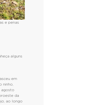
tas e penas
nheça alguns
nasceu em
 ninho,
e agosto
oroeste da
jo, ao longo