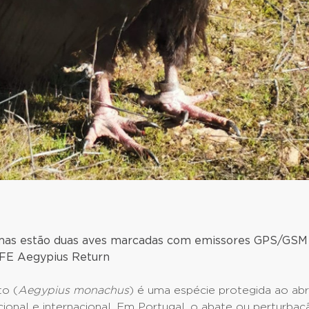
imas estão duas aves marcadas com emissores GPS/GSM
IFE Aegypius Return
to (
Aegypius monachus
) é uma espécie protegida ao ab
cional e internacional. Em Portugal, o abate ou perturba