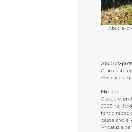
Abutre-pre
Abutres-pret
O tiro está e
dos casos ma
Mirante
O abutre-pre
2023 na Herda
tendo recebi
desse ano e,
Andaluzia, te