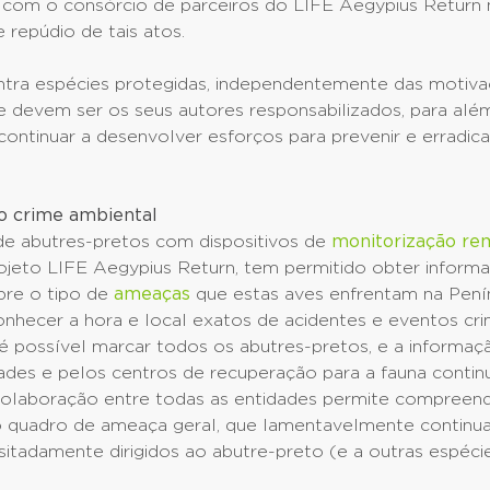
m com o consórcio de parceiros do LIFE Aegypius Return 
repúdio de tais atos.
ntra espécies protegidas, independentemente das motiva
e devem ser os seus autores responsabilizados, para alé
ontinuar a desenvolver esforços para prevenir e erradica
 o crime ambiental
e abutres-pretos com dispositivos de
monitorização re
ojeto LIFE Aegypius Return, tem permitido obter inform
bre o tipo de
ameaças
que estas aves enfrentam na Penín
hecer a hora e local exatos de acidentes e eventos crim
é possível marcar todos os abutres-pretos, e a informaç
ades e pelos centros de recuperação para a fauna continu
 colaboração entre todas as entidades permite compreen
o quadro de ameaça geral, que lamentavelmente continua 
itadamente dirigidos ao abutre-preto (e a outras espécie