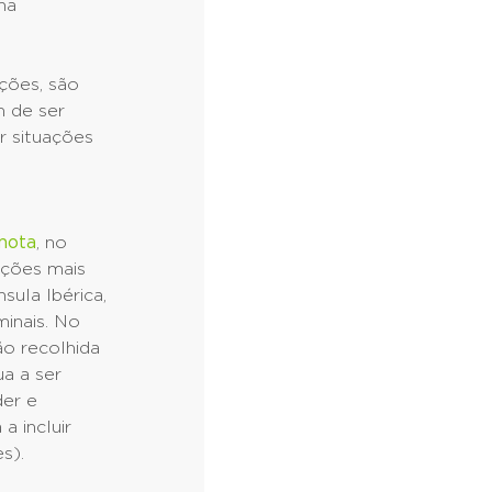
na
ções, são
m de ser
r situações
mota
, no
ações mais
sula Ibérica,
inais. No
ão recolhida
a a ser
der e
a incluir
s).