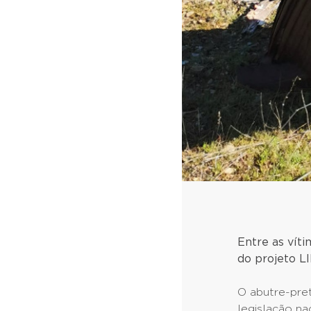
Entre as vít
do projeto L
O abutre-pre
legislação na