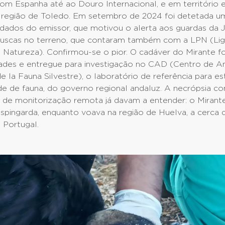
com Espanha até ao Douro Internacional, e em território 
 região de Toledo. Em setembro de 2024 foi detetada u
dados do emissor, que motivou o alerta aos guardas da 
buscas no terreno, que contaram também com a LPN (Lig
Natureza). Confirmou-se o pior. O cadáver do Mirante fo
ades e entregue para investigação no CAD (Centro de Aná
e la Fauna Silvestre), o laboratório de referência para e
e de fauna, do governo regional andaluz. A necrópsia co
de monitorização remota já davam a entender: o Mirante 
spingarda, enquanto voava na região de Huelva, a cerca
 Portugal.