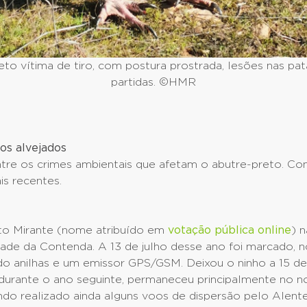
to vítima de tiro, com postura prostrada, lesões nas pa
partidas. ©HMR
os alvejados
ntre os crimes ambientais que afetam o abutre-preto. Co
is recentes.
to Mirante (nome atribuído em
votação pública online
) 
de da Contenda. A 13 de julho desse ano foi marcado, no
do anilhas e um emissor GPS/GSM. Deixou o ninho a 15 d
 durante o ano seguinte, permaneceu principalmente no n
ndo realizado ainda alguns voos de dispersão pelo Alente