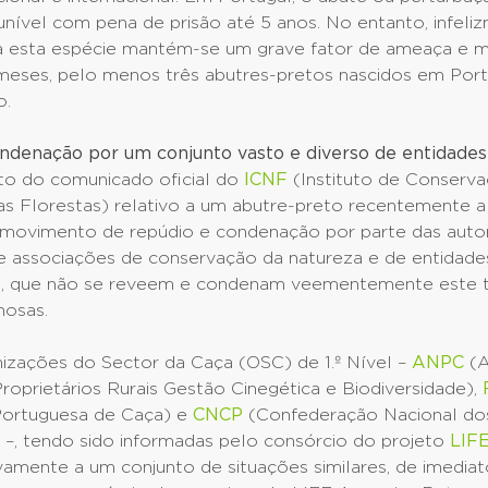
nível com pena de prisão até 5 anos. No entanto, infeliz
a esta espécie mantém-se um grave fator de ameaça e m
meses, pelo menos três abutres-pretos nascidos em Por
o.
ndenação por um conjunto vasto e diverso de entidades
o do comunicado oficial do
ICNF
(Instituto de Conserv
s Florestas) relativo a um abutre-preto recentemente alv
movimento de repúdio e condenação por parte das auto
e associações de conservação da natureza e de entidades
a, que não se reveem e condenam veementemente este t
nosas.
nizações do Sector da Caça (OSC) de 1.º Nível –
ANPC
(A
roprietários Rurais Gestão Cinegética e Biodiversidade),
Portuguesa de Caça) e
CNCP
(Confederação Nacional do
 –, tendo sido informadas pelo consórcio do projeto
LIF
vamente a um conjunto de situações similares, de imediat