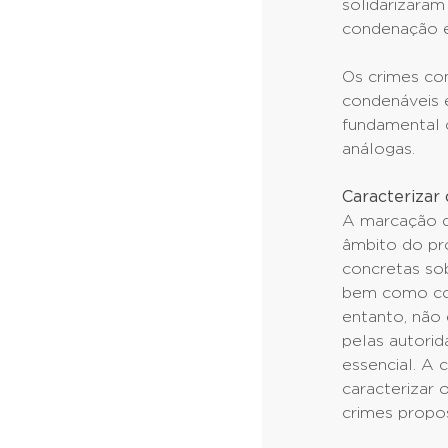
solidarizara
condenação e 
Os crimes co
condenáveis 
fundamental c
análogas.
Caracterizar
A marcação d
âmbito do pr
concretas so
bem como con
entanto, não 
pelas autorid
essencial. A
caracterizar 
crimes propos