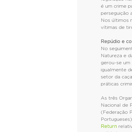
é um crime pu
perseguição 
Nos últimos 
vítimas de tir
Repúdio e co
No seguiment
Natureza e da
gerou-se um 
igualmente d
setor da caç
práticas crimi
As três Orga
Nacional de P
(Federação 
Portugueses)
Return
relati