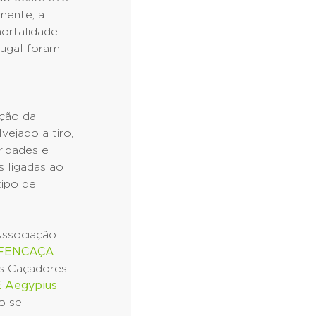
mente, a
ortalidade.
tugal foram
ação da
ejado a tiro,
ridades e
 ligadas ao
ipo de
ssociação
FENCAÇA
s Caçadores
E Aegypius
o se