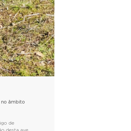
 no âmbito
rigo de
ção desta ave