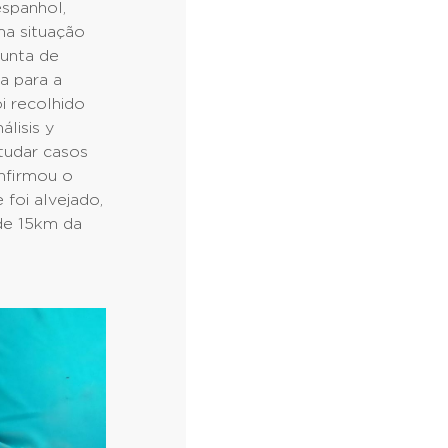
espanhol,
ma situação
Junta de
a para a
i recolhido
lisis y
studar casos
nfirmou o
foi alvejado,
 de 15km da