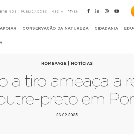
BRE NÓS
PUBLICAÇÕES
MEDIA
PT
/
EN
APOIAR
CONSERVAÇÃO DA NATUREZA
CIDADANIA
EDU
A
HOMEPAGE
|
NOTÍCIAS
o a tiro ameaça a 
butre-preto em Por
26.02.2025