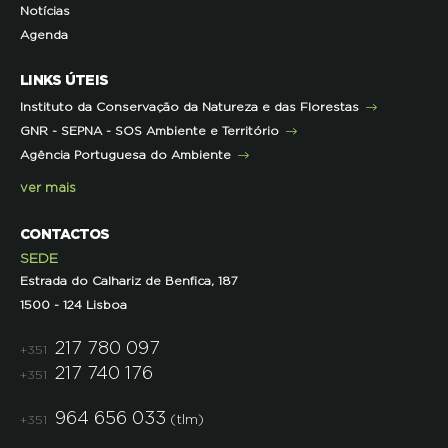
Notícias
Representações
Histórico de Projetos
Dicas úteis
Recursos Pedagógicos
Formação Certificada
Agenda
Iniciativas
Literacia para a Floresta
Formação Contínua para Professores
Mares Circulares
Turma do Libérico
Ação Formativa
LINKS ÚTEIS
Pareceres
Projetos
Outras Formações
Instituto da Conservação da Natureza e das Florestas
Parcerias
GNR - SEPNA - SOS Ambiente e Território
Projetos
Agência Portuguesa do Ambiente
Semana do Jornalismo de Ambiente 2023
ver mais
CONTACTOS
SEDE
Estrada do Calhariz de Benfica, 187
1500 - 124 Lisboa
217 780 097
+351
217 740 176
+351
964 656 033
(tlm)
+351