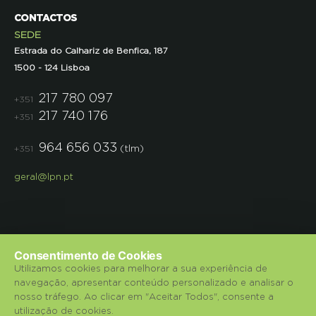
CONTACTOS
SEDE
Estrada do Calhariz de Benfica, 187
1500 - 124 Lisboa
217 780 097
+351
217 740 176
+351
964 656 033
(tlm)
+351
geral@lpn.pt
Consentimento de Cookies
Utilizamos cookies para melhorar a sua experiência de
navegação, apresentar conteúdo personalizado e analisar o
© 2018 Liga para a Protecção da Natureza.
nosso tráfego. Ao clicar em "Aceitar Todos", consente a
utilização de cookies.
Política de Privacidade