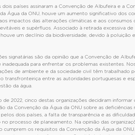
 dois países assinaram a Convenção de Albufeira e a C
 da Água da ONU, houve um aumento significativo dos con
 aos impactos das alterações climáticas e aos consumos 
evitáveis e supérfluos. Associado à retirada excessiva de
houve um declínio da biodiversidade, devido à poluição 
es signatárias são da opinião que a Convenção de Albufei
é inadequada para enfrentar os problemas existentes. No
ações de ambiente e da sociedade civil têm trabalhado p
o transfronteiriça entre as autoridades portuguesas e e
estão da água.
de 2022, cinco destas organizações decidiram informar
o da Convenção da Água da ONU sobre as deficiências 
elos dois países, a falta de transparência e as dificulda
 no processo de planeamento. Na opinião das organizaçõ
o cumprem os requisitos da Convenção da Água da ONU