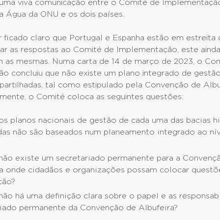
u uma viva comunicação entre o Comité de Implementaçã
 Água da ONU e os dois países.
r ficado claro que Portugal e Espanha estão em estreita
izar as respostas ao Comité de Implementação, este aind
om as mesmas. Numa carta de 14 de março de 2023, o Co
o concluiu que não existe um plano integrado de gestão
 partilhadas, tal como estipulado pela Convenção de Albu
ente, o Comité coloca as seguintes questões:
os planos nacionais de gestão de cada uma das bacias hi
adas não são baseados num planeamento integrado ao nív
não existe um secretariado permanente para a Convenç
ra onde cidadãos e organizações possam colocar questõ
ção?
não há uma definição clara sobre o papel e as responsab
riado permanente da Convenção de Albufeira?