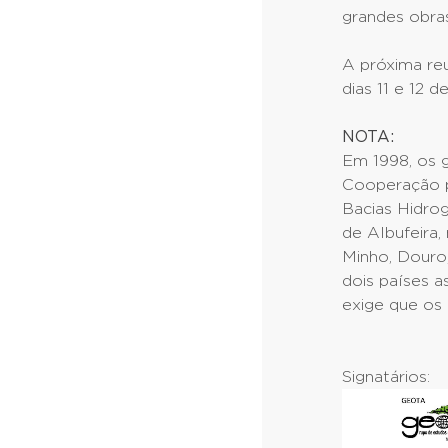
grandes obras
A próxima reu
dias 11 e 12 
NOTA:
Em 1998, os 
Cooperação p
Bacias Hidro
de Albufeira
Minho, Douro,
dois países 
exige que os 
Signatários: