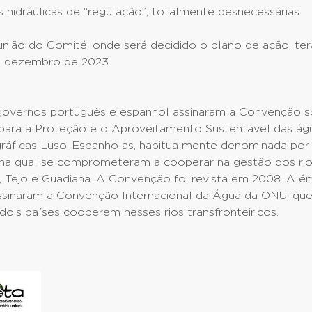
 hidráulicas de “regulação”, totalmente desnecessárias.
nião do Comité, onde será decidido o plano de ação, ter
de dezembro de 2023.
governos português e espanhol assinaram a Convenção s
ara a Proteção e o Aproveitamento Sustentável das ág
gráficas Luso-Espanholas, habitualmente denominada po
, na qual se comprometeram a cooperar na gestão dos rio
 Tejo e Guadiana. A Convenção foi revista em 2008. Além
assinaram a Convenção Internacional da Água da ONU, q
dois países cooperem nesses rios transfronteiriços.