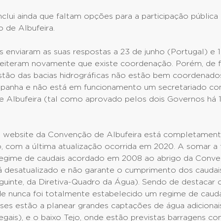
lui ainda que faltam opções para a participação pública
 de Albufeira.
s enviaram as suas respostas a 23 de junho (Portugal) e 1
reiteram novamente que existe coordenação. Porém, de f
stão das bacias hidrográficas não estão bem coordenado
spanha e não está em funcionamento um secretariado con
 Albufeira (tal como aprovado pelos dois Governos há 
o website da Convenção de Albufeira está completamen
, com a última atualização ocorrida em 2020. A somar a
regime de caudais acordado em 2008 ao abrigo da Conv
tá desatualizado e não garante o cumprimento dos caudai
guinte, da Diretiva-Quadro da Água). Sendo de destacar 
de nunca foi totalmente estabelecido um regime de caud
ses estão a planear grandes captações de água adicionai
egais), e o baixo Tejo, onde estão previstas barragens c