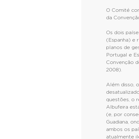
O Comité conc
da Convenção
Os dois paíse
(Espanha) e 
planos de ge
Portugal e E
Convenção de
2008).
Além disso, 
desatualizado
questões, o 
Albufeira es
(e, por conse
Guadiana, on
ambos os paí
atualmente il