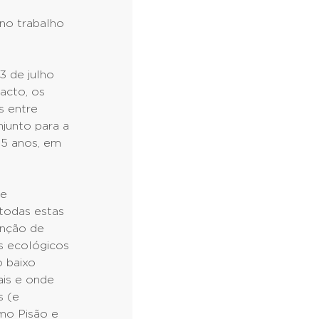
 no trabalho
3 de julho
acto, os
s entre
junto para a
15 anos, em
te
 todas estas
enção de
s ecológicos
o baixo
ais e onde
s (e
omo Pisão e