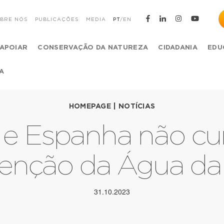
BRE NÓS
PUBLICAÇÕES
MEDIA
PT
/
EN
APOIAR
CONSERVAÇÃO DA NATUREZA
CIDADANIA
EDU
A
HOMEPAGE
|
NOTÍCIAS
l e Espanha não c
enção da Água d
31.10.2023