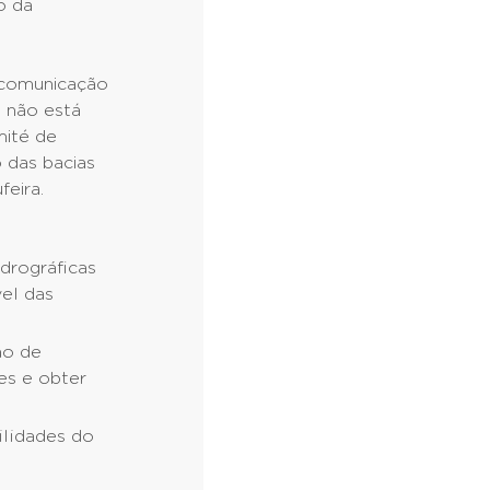
o da
 comunicação
a não está
mité de
 das bacias
feira.
drográficas
el das
ão de
es e obter
ilidades do