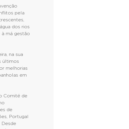
onvenção
flitos pela
crescentes,
 água dos rios
e à má gestão
ra, na sua
s últimos
or melhorias
spanholas em
 o Comité de
no
des de
es, Portugal
. Desde