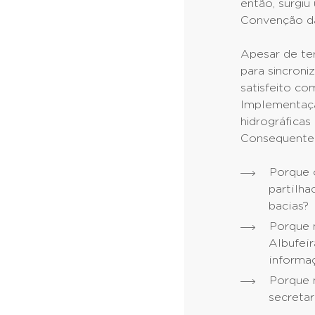
então, surgi
Convenção da
Apesar de te
para sincron
satisfeito c
Implementaçã
hidrográficas
Consequentem
Porque 
partilh
bacias?
Porque 
Albufei
informa
Porque 
secreta