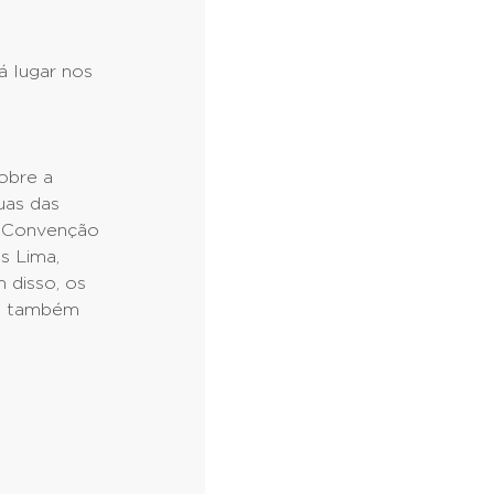
á lugar nos
obre a
uas das
r Convenção
s Lima,
 disso, os
ue também