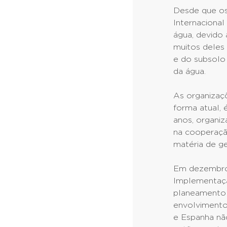
Desde que os
Internacional
água, devido
muitos deles 
e do subsolo 
da água.
As organizaçõ
forma atual, 
anos, organiz
na cooperaçã
matéria de g
Em dezembro 
Implementaçã
planeamento p
envolvimento
e Espanha nã