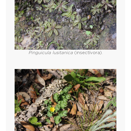
Pinguicula lusitanica
(insectívora).