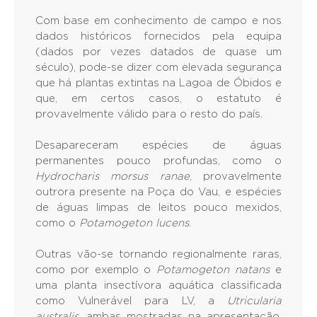
Com base em conhecimento de campo e nos
dados históricos fornecidos pela equipa
(dados por vezes datados de quase um
século), pode-se dizer com elevada segurança
que há plantas extintas na Lagoa de Óbidos e
que, em certos casos, o estatuto é
provavelmente válido para o resto do país.
Desapareceram espécies de águas
permanentes pouco profundas, como o
Hydrocharis morsus
ranae
, provavelmente
outrora presente na Poça do Vau, e espécies
de águas limpas de leitos pouco mexidos,
como o
Potamogeton lucens
.
Outras vão-se tornando regionalmente raras,
como por exemplo o
Potamogeton natans
e
uma planta insectívora aquática classificada
como Vulnerável para LV, a
Utricularia
australis
, ambas mostradas na apresentação,