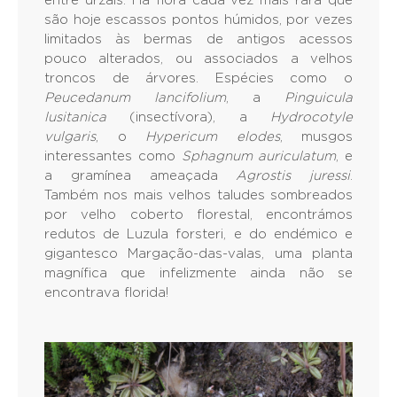
entre urzais. Há flora cada vez mais rara que
são hoje escassos pontos húmidos, por vezes
limitados às bermas de antigos acessos
pouco alterados, ou associados a velhos
troncos de árvores. Espécies como o
Peucedanum lancifolium
, a
Pinguicula
lusitanica
(insectívora), a
Hydrocotyle
vulgaris
, o
Hypericum elodes
, musgos
interessantes como
Sphagnum auriculatum
, e
a gramínea ameaçada
Agrostis juressi
.
Também nos mais velhos taludes sombreados
por velho coberto florestal, encontrámos
redutos de Luzula forsteri, e do endémico e
gigantesco Margação-das-valas, uma planta
magnífica que infelizmente ainda não se
encontrava florida!