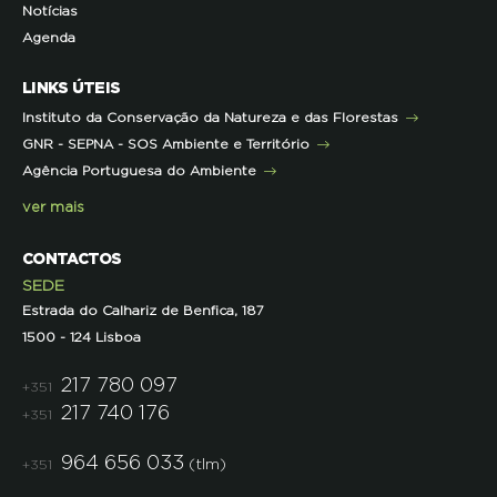
Notícias
Representações
Histórico de Projetos
Dicas úteis
Recursos Pedagógicos
Formação Certificada
Agenda
Iniciativas
Literacia para a Floresta
Formação Contínua para Professores
Mares Circulares
Turma do Libérico
Ação Formativa
LINKS ÚTEIS
Pareceres
Projetos
Outras Formações
Instituto da Conservação da Natureza e das Florestas
Parcerias
GNR - SEPNA - SOS Ambiente e Território
Projetos
Agência Portuguesa do Ambiente
Semana do Jornalismo de Ambiente 2023
ver mais
CONTACTOS
SEDE
Estrada do Calhariz de Benfica, 187
1500 - 124 Lisboa
217 780 097
+351
217 740 176
+351
964 656 033
(tlm)
+351