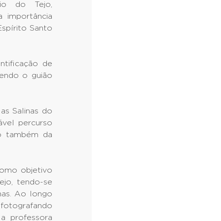
io do Tejo,
 importância
spírito Santo
ntificação de
hendo o guião
 as Salinas do
ável percurso
mo também da
como objetivo
ejo, tendo-se
nas. Ao longo
 fotografando
a professora