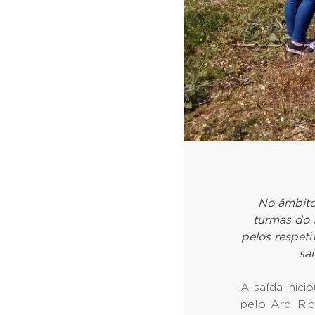
No âmbito
turmas do 
pelos respet
sa
A saída inic
pelo Arq. Ri