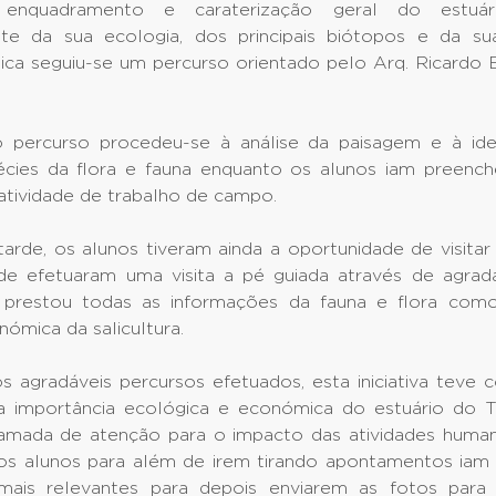
enquadramento e caraterização geral do estuár
e da sua ecologia, dos principais biótopos e da sua
ca seguiu-se um percurso orientado pelo Arq. Ricardo E
percurso procedeu-se à análise da paisagem e à ide
cies da flora e fauna enquanto os alunos iam preenc
atividade de trabalho de campo.
arde, os alunos tiveram ainda a oportunidade de visitar
 efetuaram uma visita a pé guiada através de agrad
 prestou todas as informações da fauna e flora co
nómica da salicultura.
s agradáveis percursos efetuados, esta iniciativa teve 
 a importância ecológica e económica do estuário do T
amada de atenção para o impacto das atividades huma
 os alunos para além de irem tirando apontamentos iam
mais relevantes para depois enviarem as fotos para 