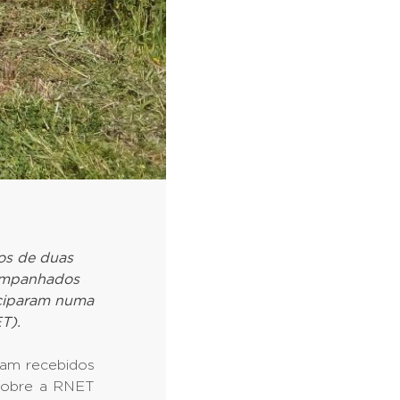
os de duas
companhados
iciparam numa
T).
ram recebidos
 sobre a RNET