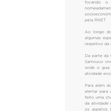
focando o 
nomeadament
socioeconómi
pela RNET.
Ao longo do 
algumas espé
respetivo da 
Da parte da t
Samouco onde
onde o guia
atividade eco
Para além do
alertar para
feito uma ch
da atividade
os aspetos 