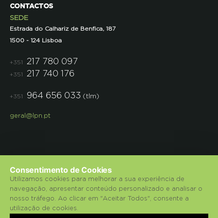
CONTACTOS
SEDE
Estrada do Calhariz de Benfica, 187
1500 - 124 Lisboa
217 780 097
+351
217 740 176
+351
964 656 033
(tlm)
+351
geral@lpn.pt
Consentimento de Cookies
Utilizamos cookies para melhorar a sua experiência de
navegação, apresentar conteúdo personalizado e analisar o
© 2018 Liga para a Protecção da Natureza.
nosso tráfego. Ao clicar em "Aceitar Todos", consente a
utilização de cookies.
Política de Privacidade