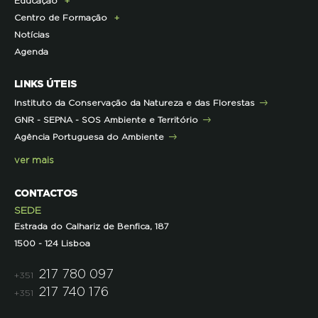
Educação
Infraestruturas
Projetos cofinanciados pela UE
Clipping
Campanhas
Centro de Formação
Contactos e Localização
Outros Projetos
Press Kit
ECOs-Locais
Área dos Professores
Notícias
Representações
Histórico de Projetos
Dicas úteis
Recursos Pedagógicos
Formação Certificada
Agenda
Iniciativas
Literacia para a Floresta
Formação Contínua para Professores
Mares Circulares
Turma do Libérico
Ação Formativa
LINKS ÚTEIS
Pareceres
Projetos
Outras Formações
Instituto da Conservação da Natureza e das Florestas
Parcerias
GNR - SEPNA - SOS Ambiente e Território
Projetos
Agência Portuguesa do Ambiente
Semana do Jornalismo de Ambiente 2023
ver mais
CONTACTOS
SEDE
Estrada do Calhariz de Benfica, 187
1500 - 124 Lisboa
217 780 097
+351
217 740 176
+351