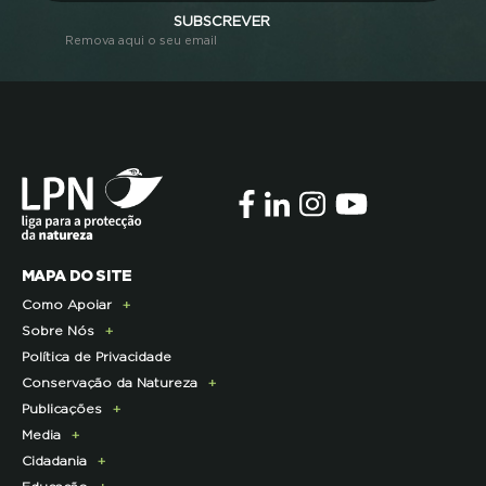
SUBSCREVER
Remova aqui o seu email
MAPA DO SITE
Como Apoiar
Sobre Nós
Doe Hoje
Política de Privacidade
Consignação do IRS
Apresentação
Conservação da Natureza
Torne-se Associado
História
Publicações
Pagamento Quotas
Institucional
Programa Lince
Media
Parcerias Exclusivas aos Associados
Membros da Direção Nacional
Programa Castro Verde Sustentável
E-News
Cidadania
Parcerias de Apoio à LPN
Corpo Técnico
Programa Florestas
Centro de Documentação
Comunicado de imprensa