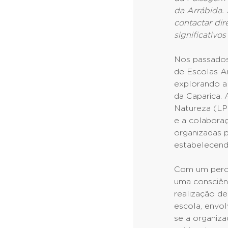
da Arrábida.
contactar di
significativo
Nos passados
de Escolas A
explorando a
da Caparica.
Natureza (LP
e a colabora
organizadas p
estabelecend
Com um percu
uma consciên
realização de
escola, envo
se a organiza