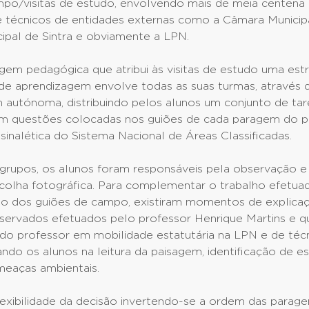
mpo/visitas de estudo, envolvendo mais de meia centena
e técnicos de entidades externas como a Câmara Municip
ipal de Sintra e obviamente a LPN.
em pedagógica que atribui às visitas de estudo uma estr
de aprendizagem envolve todas as suas turmas, através
 autónoma, distribuindo pelos alunos um conjunto de tar
em questões colocadas nos guiões de cada paragem do p
sinalética do Sistema Nacional de Áreas Classificadas.
grupos, os alunos foram responsáveis pela observação e
ecolha fotográfica. Para complementar o trabalho efetua
o dos guiões de campo, existiram momentos de explica
bservados efetuados pelo professor Henrique Martins e 
do professor em mobilidade estatutária na LPN e de téc
ndo os alunos na leitura da paisagem, identificação de e
meaças ambientais.
exibilidade da decisão invertendo-se a ordem das parage