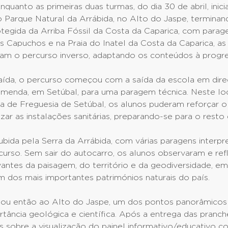
Enquanto as primeiras duas turmas, do dia 30 de abril, inic
 Parque Natural da Arrábida, no Alto do Jaspe, terminan
tegida da Arriba Fóssil da Costa da Caparica, com parag
 Capuchos e na Praia do Inatel da Costa da Caparica, as
ram o percurso inverso, adaptando os conteúdos à progr
saída, o percurso começou com a saída da escola em dir
menda, em Setúbal, para uma paragem técnica. Neste lo
ta de Freguesia de Setúbal, os alunos puderam reforçar 
izar as instalações sanitárias, preparando-se para o resto 
ubida pela Serra da Arrábida, com várias paragens interpr
urso. Sem sair do autocarro, os alunos observaram e ref
antes da paisagem, do território e da geodiversidade, e
 dos mais importantes patrimónios naturais do país.
ou então ao Alto do Jaspe, um dos pontos panorâmicos 
tância geológica e científica. Após a entrega das pranch
 sobre a visualização do painel informativo/educativo c