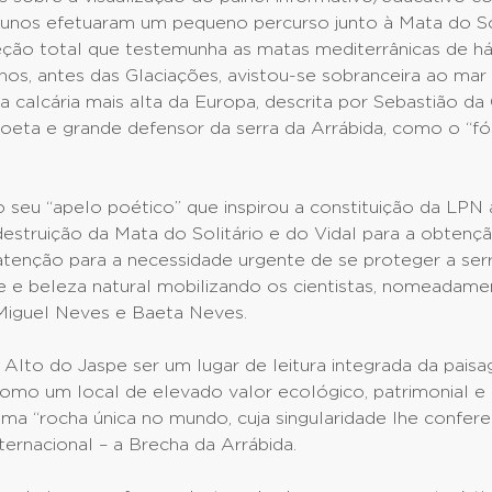
alunos efetuaram um pequeno percurso junto à Mata do So
eção total que testemunha as matas mediterrânicas de h
nos, antes das Glaciações, avistou-se sobranceira ao mar 
sia calcária mais alta da Europa, descrita por Sebastião da
oeta e grande defensor da serra da Arrábida, como o “fó
do seu “apelo poético” que inspirou a constituição da LP
destruição da Mata do Solitário e do Vidal para a obtenç
tenção para a necessidade urgente de se proteger a serr
e e beleza natural mobilizando os cientistas, nomeadame
Miguel Neves e Baeta Neves.
Alto do Jaspe ser um lugar de leitura integrada da pais
como um local de elevado valor ecológico, patrimonial e
a “rocha única no mundo, cuja singularidade lhe confere
nternacional – a Brecha da Arrábida.