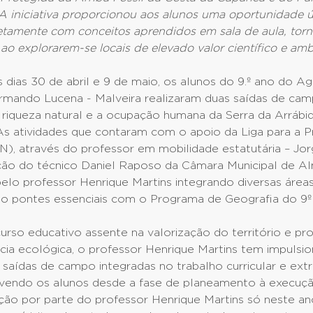
 A iniciativa proporcionou aos alunos uma oportunidade 
retamente com conceitos aprendidos em sala de aula, tor
s ao explorarem-se locais de elevado valor científico e amb
 dias 30 de abril e 9 de maio, os alunos do 9.º ano do 
rmando Lucena - Malveira realizaram duas saídas de ca
 riqueza natural e a ocupação humana da Serra da Arrábi
 As atividades que contaram com o apoio da Liga para a 
N), através do professor em mobilidade estatutária – Jo
ção do técnico Daniel Raposo da Câmara Municipal de A
elo professor Henrique Martins integrando diversas área
o pontes essenciais com o Programa de Geografia do 9º
rso educativo assente na valorização do território e p
cia ecológica, o professor Henrique Martins tem impulsi
 saídas de campo integradas no trabalho curricular e extr
lvendo os alunos desde a fase de planeamento à execuçã
ção por parte do professor Henrique Martins só neste ano