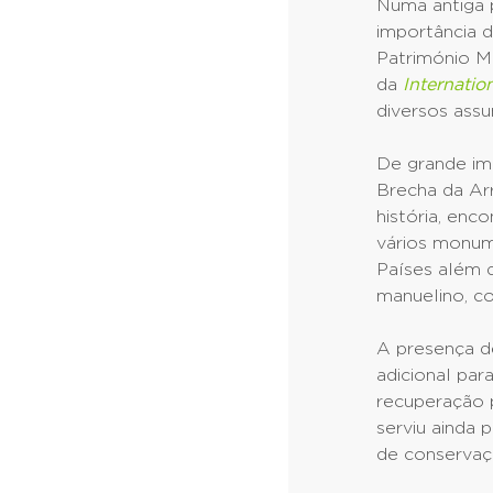
Numa antiga p
importância d
Património M
da
Internatio
diversos assu
De grande imp
Brecha da Ar
história, en
vários monum
Países além 
manuelino, c
A presença d
adicional par
recuperação p
serviu ainda 
de conservaç