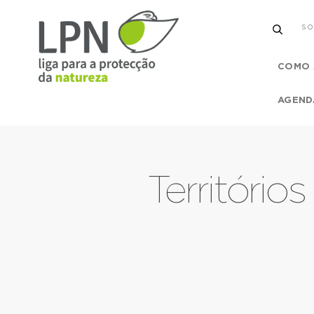
SO
COMO 
AGEND
Territóri