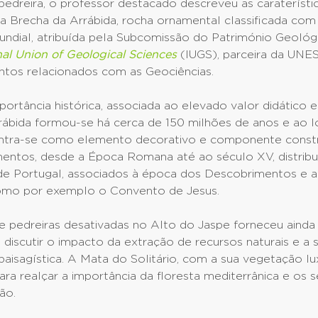
edreira, o professor destacado descreveu as caraterísti
a Brecha da Arrábida, rocha ornamental classificada com
undial, atribuída pela Subcomissão do Património Geológ
nal Union of Geological Sciences
(IUGS), parceira da UNE
ntos relacionados com as Geociências.
ortância histórica, associada ao elevado valor didático e 
rábida formou-se há cerca de 150 milhões de anos e ao 
contra-se como elemento decorativo e componente const
entos, desde a Época Romana até ao século XV, distribu
de Portugal, associados à época dos Descobrimentos e a
omo por exemplo o Convento de Jesus.
e pedreiras desativadas no Alto do Jaspe forneceu aind
a discutir o impacto da extração de recursos naturais e a
aisagística. A Mata do Solitário, com a sua vegetação lux
para realçar a importância da floresta mediterrânica e os 
ão.