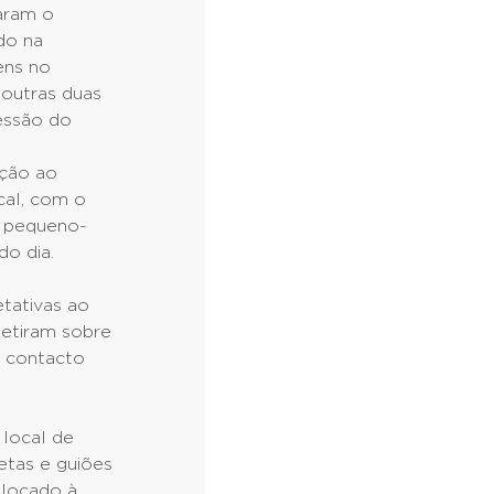
iaram o
do na
ens no
 outras duas
essão do
eção ao
cal, com o
o pequeno-
do dia.
etativas ao
letiram sobre
m contacto
local de
etas e guiões
olocado à