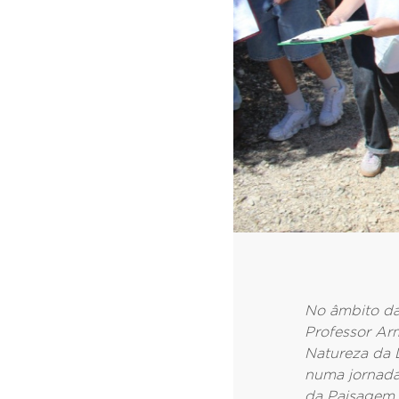
No âmbito da
Professor Arm
Natureza da 
numa jornad
da Paisagem 