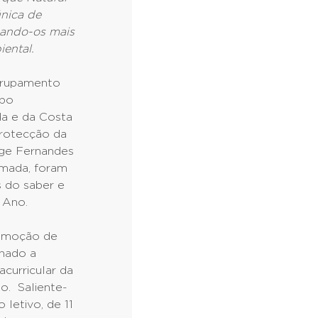
única de
nando-os mais
iental.
Agrupamento
mpo
da e da Costa
Protecção da
rge Fernandes
lmada, foram
s do saber e
 Ano.
romoção de
onado a
acurricular da
o. Saliente-
 letivo, de 11