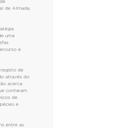
 de
al de Almada,
atégia
 de uma
efas
ercurso e
 registo de
do através do
ção acerca
que contaram
nicos de
spécies e
ns entre as