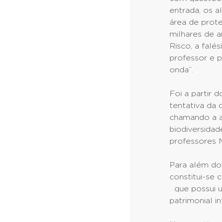
entrada, os 
área de prot
milhares de a
Risco, a falé
professor e p
onda”.
Foi a partir 
tentativa da 
chamando a a
biodiversidad
professores 
Para além do 
constitui-se 
que possui um
patrimonial i