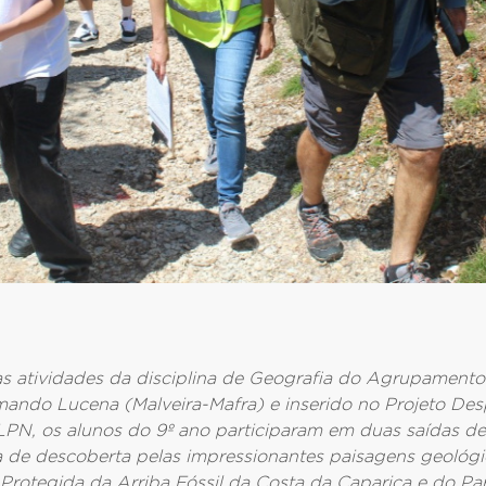
s atividades da disciplina de Geografia do Agrupamento
ando Lucena (Malveira-Mafra) e inserido no Projeto Des
LPN, os alunos do 9º ano participaram em duas saídas 
a
de descoberta pelas impressionantes paisagens geológic
Protegida da Arriba Fóssil da Costa da Caparica e do Pa