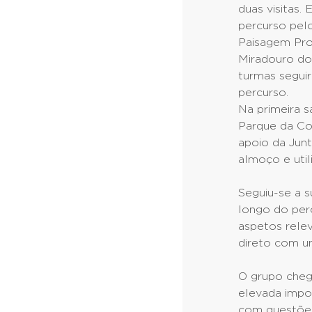
duas visitas. 
percurso pelo
Paisagem Pro
Miradouro dos
turmas segui
percurso.
Na primeira 
Parque da Co
apoio da Jun
almoço e util
Seguiu-se a s
longo do perc
aspetos relev
direto com um
O grupo cheg
elevada impor
com questões