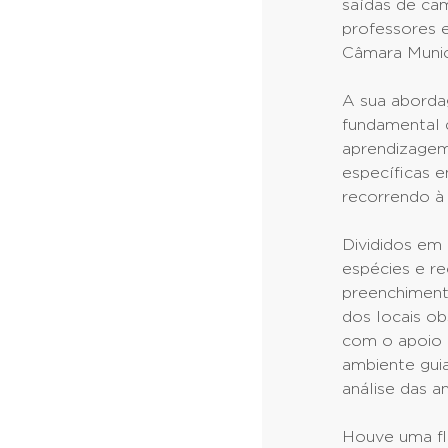
saídas de ca
professores 
Câmara Munic
A sua abordag
fundamental 
aprendizagem
específicas 
recorrendo à 
Divididos em 
espécies e r
preenchiment
dos locais o
com o apoio 
ambiente guia
análise das a
Houve uma fl