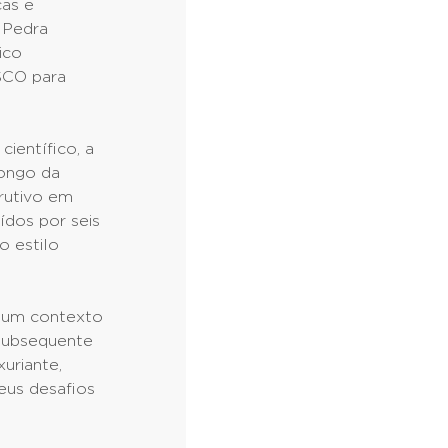
cas e
 Pedra
ico
SCO para
científico, a
longo da
rutivo em
ídos por seis
o estilo
a um contexto
 subsequente
uriante,
seus desafios