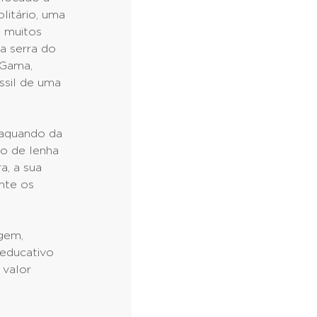
litário, uma
á muitos
a serra do
 Gama,
ssil de uma
N aquando da
ão de lenha
a, a sua
nte os
agem,
 educativo
 valor