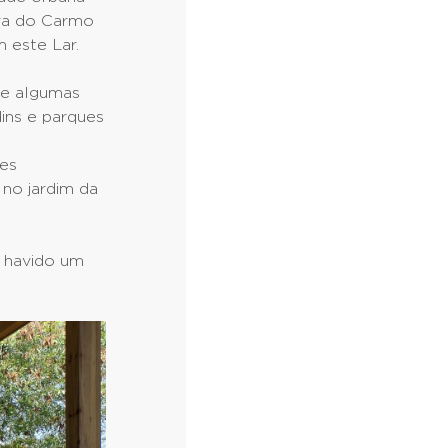
ora do Carmo
 este Lar.
se algumas
ins e parques
es
 no jardim da
o havido um