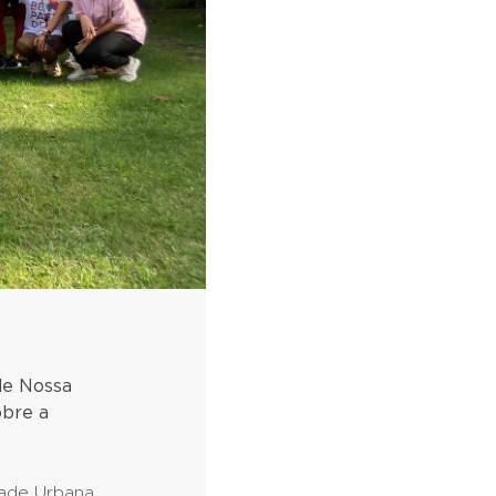
de Nossa
obre a
ade Urbana