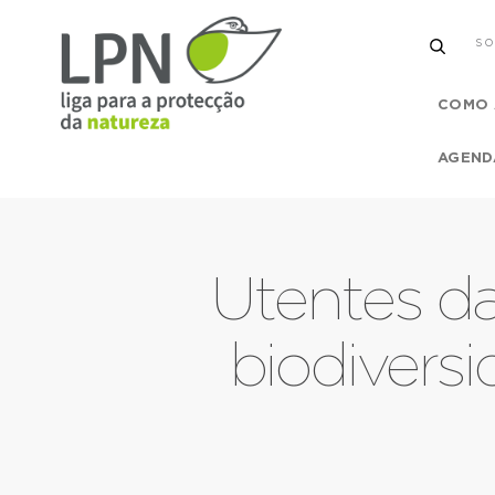
SO
COMO 
AGEND
Utentes d
biodivers