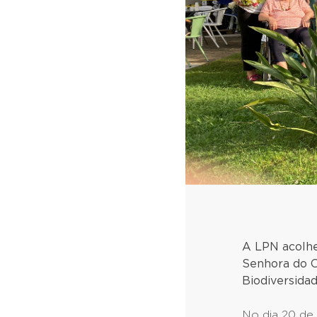
A LPN acolheu
Senhora do C
Biodiversida
No dia 20 de