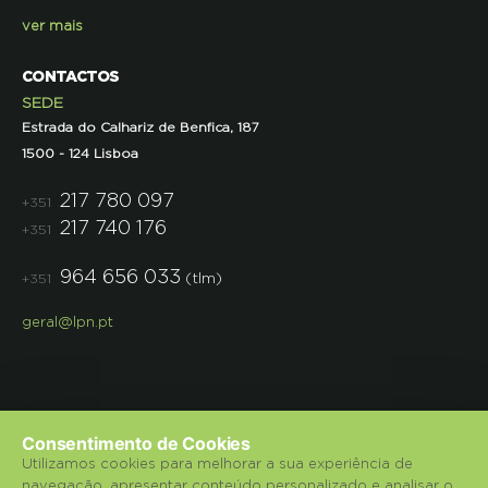
ver mais
CONTACTOS
SEDE
Estrada do Calhariz de Benfica, 187
1500 - 124 Lisboa
217 780 097
+351
217 740 176
+351
964 656 033
(tlm)
+351
geral@lpn.pt
Consentimento de Cookies
Utilizamos cookies para melhorar a sua experiência de
navegação, apresentar conteúdo personalizado e analisar o