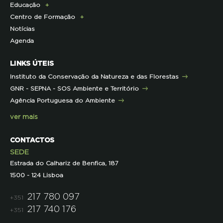
Educação
Infraestruturas
Projetos cofinanciados pela UE
Clipping
Campanhas
Centro de Formação
Contactos e Localização
Outros Projetos
Press Kit
ECOs-Locais
Área dos Professores
Notícias
Representações
Histórico de Projetos
Dicas úteis
Recursos Pedagógicos
Formação Certificada
Agenda
Iniciativas
Literacia para a Floresta
Formação Contínua para Professores
Mares Circulares
Turma do Libérico
Ação Formativa
LINKS ÚTEIS
Pareceres
Projetos
Outras Formações
Instituto da Conservação da Natureza e das Florestas
Parcerias
GNR - SEPNA - SOS Ambiente e Território
Projetos
Agência Portuguesa do Ambiente
Semana do Jornalismo de Ambiente 2023
ver mais
CONTACTOS
SEDE
Estrada do Calhariz de Benfica, 187
1500 - 124 Lisboa
217 780 097
+351
217 740 176
+351